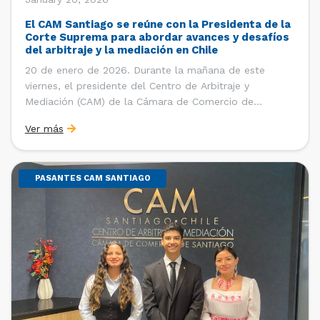
El CAM Santiago se reúne con la Presidenta de la
Corte Suprema para abordar avances y desafíos
del arbitraje y la mediación en Chile
20 de enero de 2026. Durante la mañana de este
viernes, el presidente del Centro de Arbitraje y
Mediación (CAM) de la Cámara de Comercio de
Santiago (CCS), Ricardo Riesco; la directora ejecutiva
Ver más
del CAM Santiago, Ximena Vial; y el gerente general de
la CCS, Carlos Soublette, sostuvieron un encuentro […]
PASANTES CAM SANTIAGO