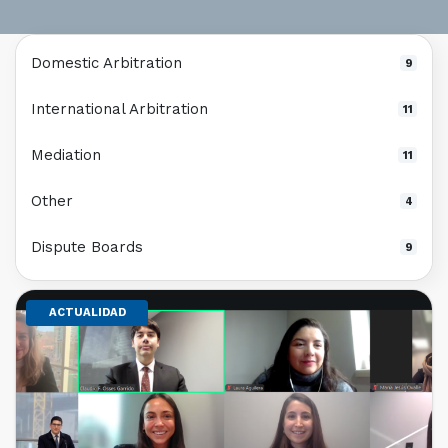
Domestic Arbitration
9
International Arbitration
11
Mediation
11
Other
4
Dispute Boards
9
ACTUALIDAD