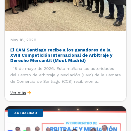
May 18, 2026
El CAM Santiago recibe a los ganadores de la
XVIII Competición Internacional de Arbitraje y
Derecho Mercantil (Moot Madrid)
18 de mayo de 2026. Esta mañana las autoridades
del Centro de Arbitraje y Mediación (CAM) de la Cámara
de Comercio de Santiago (CCS) recibieron a
estudiantes, ayudantes y entrenadores del equipo de la
Ver más
Facultad de Derecho de la Universidad de Chile que se
consagró como ganador de la […]
ACTUALIDAD