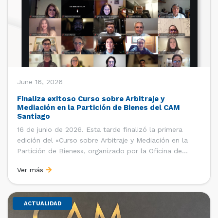
June 16, 2026
Finaliza exitoso Curso sobre Arbitraje y
Mediación en la Partición de Bienes del CAM
Santiago
16 de junio de 2026. Esta tarde finalizó la primera
edición del «Curso sobre Arbitraje y Mediación en la
Partición de Bienes», organizado por la Oficina de
Estudios y Relaciones Internacionales del Centro de
Ver más
Arbitraje y Mediación (CAM) de la Cámara de Comercio
de Santiago (CCS). El curso contó con […]
ACTUALIDAD