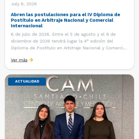
July 6, 2026
Abren las postulaciones para el IV Diploma de
Postítulo en Arbitraje Nacional y Comercial
Internacional
6 de julio de 2026. Entre el 5 de agosto y el 9 de
diciembre de 2026 tendrá lugar la 4° edición del
Diploma de Postítulo en Arbitraje Nacional y Comercial
Internacional, organizado por el Departamento de
Ver más
Derecho Internacional de la Facultad de Derecho de la
Universidad de Chile y […]
ACTUALIDAD