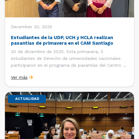
December 30, 2025
Estudiantes de la UDP, UCH y HCLA realizan
pasantías de primavera en el CAM Santiago
30 de diciembre de 2025. Esta primavera, 3
estudiantes de Derecho de universidades nacionales
participaron en el programa de pasantías del Centro de
Arbitraje y Mediación (CAM) de la Cámara de Comercio
Ver más
de Santiago (CCS). Entre el 3 de noviembre y el 30 de
diciembre realizaron su pasantía Ingrid Ivania […]
ACTUALIDAD