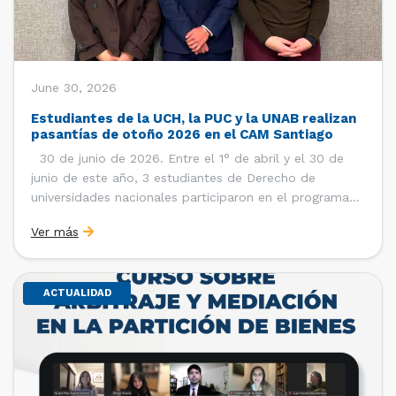
June 30, 2026
Estudiantes de la UCH, la PUC y la UNAB realizan
pasantías de otoño 2026 en el CAM Santiago
30 de junio de 2026. Entre el 1° de abril y el 30 de
junio de este año, 3 estudiantes de Derecho de
universidades nacionales participaron en el programa
de pasantías del Centro de Arbitraje y Mediación (CAM)
Ver más
de la Cámara de Comercio de Santiago (CCS). Así, se
realizaron […]
ACTUALIDAD