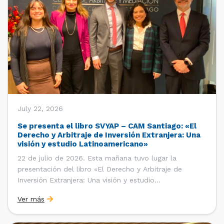
July 22, 2026
Se presenta el libro SVYAP – CAM Santiago: «El
Derecho y Arbitraje de Inversión Extranjera: Una
visión y estudio Latinoamericano»
22 de julio de 2026. Esta mañana tuvo lugar la
presentación del libro «El Derecho y Arbitraje de
Inversión Extranjera: Una visión y estudio
Latinoamericano», coordinado y editado por la red
Ver más
«Santiago Very Young Arbitration Practitioners»
(SVYAP), iniciativa que reúne a jóvenes profesionales
interesados en el arbitraje doméstico e internacional,