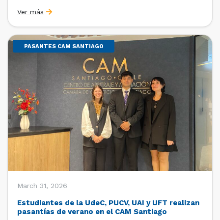
Sebastián Cerda (Economista de la Pontificia
Ver más
Universidad Católica de Chile y Magíster en Economía
de la Universidad de Chicago) y María Luisa Petitpas
[…]
PASANTES CAM SANTIAGO
March 31, 2026
Estudiantes de la UdeC, PUCV, UAI y UFT realizan
pasantías de verano en el CAM Santiago