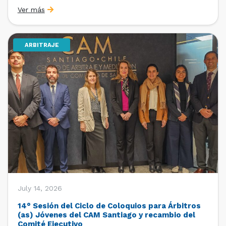
organizado por la Oficina de Estudios y Relaciones
Ver más
Internacionales con el apoyo de la Dirección Ejecutiva
y la Subdirección Ejecutiva y de Asuntos
Internacionales, tras […]
ARBITRAJE
July 14, 2026
14° Sesión del Ciclo de Coloquios para Árbitros
(as) Jóvenes del CAM Santiago y recambio del
Comité Ejecutivo