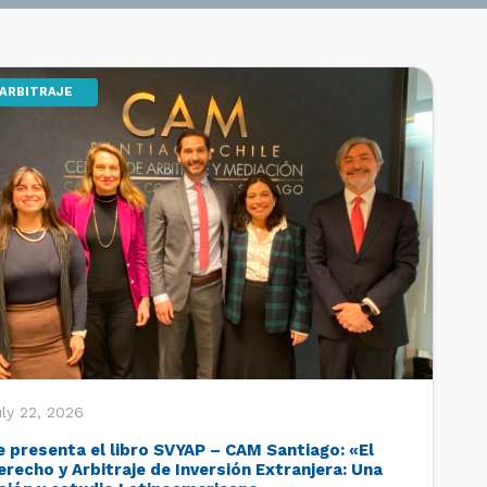
ARBITRAJE
ly 22, 2026
e presenta el libro SVYAP – CAM Santiago: «El
erecho y Arbitraje de Inversión Extranjera: Una