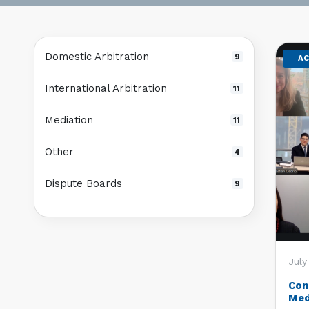
Domestic Arbitration
9
AC
International Arbitration
11
Mediation
11
Other
4
Dispute Boards
9
July
Con
Med