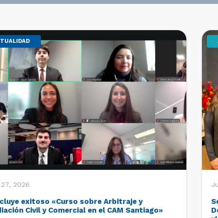
TUALIDAD
 27, 2026
Ju
cluye exitoso «Curso sobre Arbitraje y
S
iación Civil y Comercial en el CAM Santiago»
D