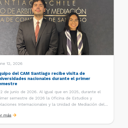
une 12, 2026
quipo del CAM Santiago recibe visita de
niversidades nacionales durante el primer
emestre
 de junio de 2026. Al igual que en 2025, durante el
imer semestre de 2026 la Oficina de Estudios y
laciones Internacionales y la Unidad de Mediación del
ntro de Arbitraje y Mediación (CAM) de la Cámara de
er más
mercio de Santiago (CCS) han recibido la visita de
tudiantes de […]