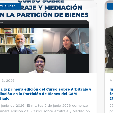
TUALIDAD
 3, 2026
M
ia la primera edición del Curso sobre Arbitraje y
I
iación en la Partición de Bienes del CAM
f
tiago
2
 junio de 2026. El martes 2 de junio 2026 comenzó
27
rimera edición del «Curso sobre Arbitraje y Mediación
pr