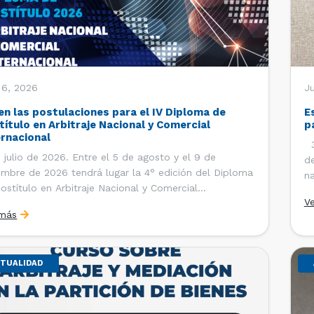
 6, 2026
J
en las postulaciones para el IV Diploma de
E
título en Arbitraje Nacional y Comercial
p
ernacional
30
 julio de 2026. Entre el 5 de agosto y el 9 de
de
embre de 2026 tendrá lugar la 4° edición del Diploma
na
ostítulo en Arbitraje Nacional y Comercial
Ce
V
rnacional, organizado por el Departamento de
Co
 más
cho Internacional de la Facultad de Derecho de la
ersidad de Chile y […]
TUALIDAD