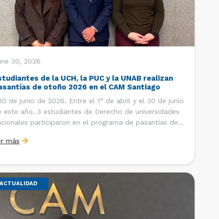
une 30, 2026
studiantes de la UCH, la PUC y la UNAB realizan
asantías de otoño 2026 en el CAM Santiago
 de junio de 2026. Entre el 1° de abril y el 30 de junio
 este año, 3 estudiantes de Derecho de universidades
cionales participaron en el programa de pasantías del
ntro de Arbitraje y Mediación (CAM) de la Cámara de
er más
mercio de Santiago (CCS). Así, se realizaron […]
ACTUALIDAD