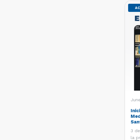
AC
June
Inic
Med
San
3 de
la p