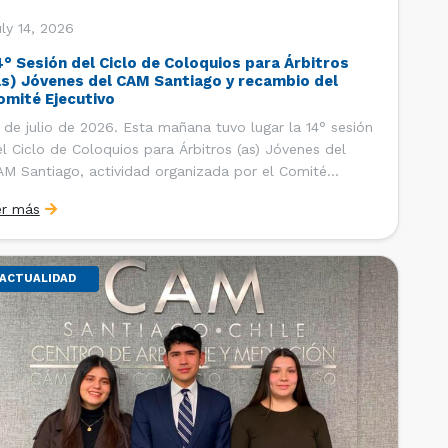
ly 14, 2026
4° Sesión del Ciclo de Coloquios para Árbitros
as) Jóvenes del CAM Santiago y recambio del
omité Ejecutivo
 de julio de 2026. Esta mañana tuvo lugar la 14° sesión
l Ciclo de Coloquios para Árbitros (as) Jóvenes del
M Santiago, actividad organizada por el Comité
ecutivo de los AJ CAM Santiago y la Oficina de
er más
tudios y Relaciones Internacionales del Centro, con la
nalidad de que los integrantes […]
ACTUALIDAD