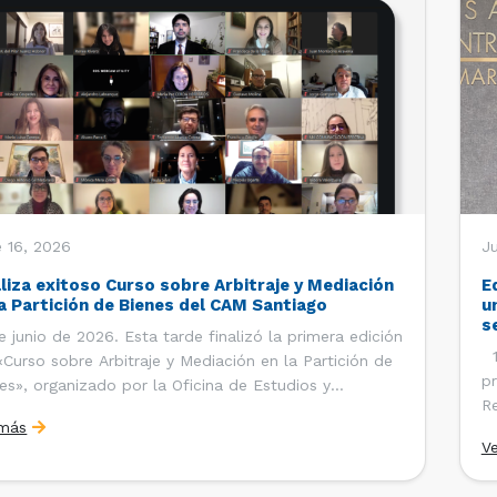
 16, 2026
J
aliza exitoso Curso sobre Arbitraje y Mediación
E
la Partición de Bienes del CAM Santiago
u
s
e junio de 2026. Esta tarde finalizó la primera edición
12
«Curso sobre Arbitraje y Mediación en la Partición de
pr
es», organizado por la Oficina de Estudios y
Re
ciones Internacionales del Centro de Arbitraje y
 más
Ce
ación (CAM) de la Cámara de Comercio de Santiago
V
Co
). El curso contó con […]
es