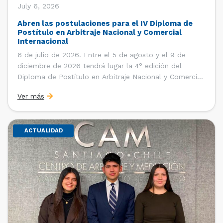
July 6, 2026
Abren las postulaciones para el IV Diploma de
Postítulo en Arbitraje Nacional y Comercial
Internacional
6 de julio de 2026. Entre el 5 de agosto y el 9 de
diciembre de 2026 tendrá lugar la 4° edición del
Diploma de Postítulo en Arbitraje Nacional y Comercial
Internacional, organizado por el Departamento de
Ver más
Derecho Internacional de la Facultad de Derecho de la
Universidad de Chile y […]
ACTUALIDAD