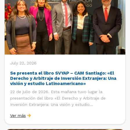
July 22, 2026
Se presenta el libro SVYAP – CAM Santiago: «El
Derecho y Arbitraje de Inversión Extranjera: Una
visión y estudio Latinoamericano»
22 de julio de 2026. Esta mañana tuvo lugar la
presentación del libro «El Derecho y Arbitraje de
Inversión Extranjera: Una visión y estudio
Latinoamericano», coordinado y editado por la red
Ver más
«Santiago Very Young Arbitration Practitioners»
(SVYAP), iniciativa que reúne a jóvenes profesionales
interesados en el arbitraje doméstico e internacional,