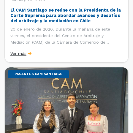
El CAM Santiago se reúne con la Presidenta de la
Corte Suprema para abordar avances y desafíos
del arbitraje y la mediación en Chile
20 de enero de 2026. Durante la mañana de este
viernes, el presidente del Centro de Arbitraje y
Mediación (CAM) de la Cámara de Comercio de
Santiago (CCS), Ricardo Riesco; la directora ejecutiva
Ver más
del CAM Santiago, Ximena Vial; y el gerente general de
la CCS, Carlos Soublette, sostuvieron un encuentro […]
PASANTES CAM SANTIAGO