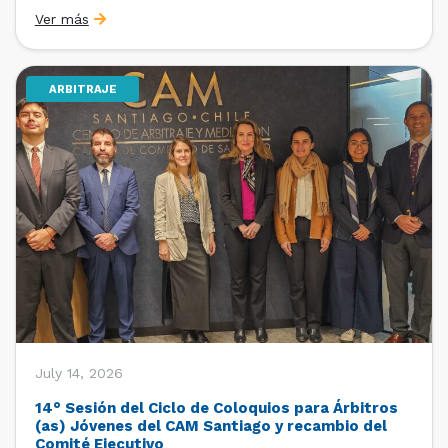
organizado por la Oficina de Estudios y Relaciones
Ver más
Internacionales con el apoyo de la Dirección Ejecutiva
y la Subdirección Ejecutiva y de Asuntos
Internacionales, tras […]
ARBITRAJE
July 14, 2026
14° Sesión del Ciclo de Coloquios para Árbitros
(as) Jóvenes del CAM Santiago y recambio del
Comité Ejecutivo