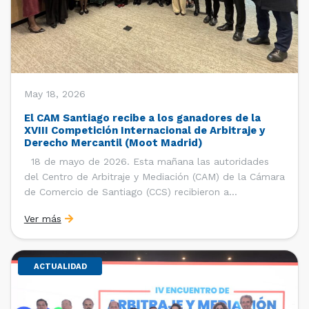
May 18, 2026
El CAM Santiago recibe a los ganadores de la
XVIII Competición Internacional de Arbitraje y
Derecho Mercantil (Moot Madrid)
18 de mayo de 2026. Esta mañana las autoridades
del Centro de Arbitraje y Mediación (CAM) de la Cámara
de Comercio de Santiago (CCS) recibieron a
estudiantes, ayudantes y entrenadores del equipo de la
Ver más
Facultad de Derecho de la Universidad de Chile que se
consagró como ganador de la […]
ACTUALIDAD