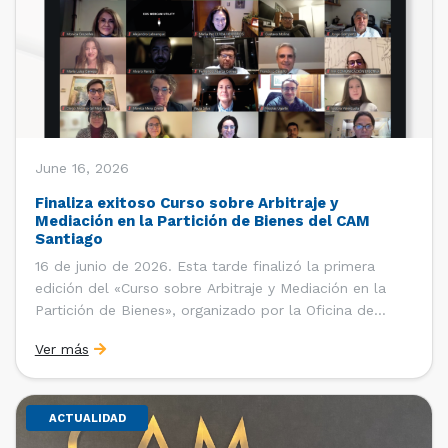
June 16, 2026
Finaliza exitoso Curso sobre Arbitraje y
Mediación en la Partición de Bienes del CAM
Santiago
16 de junio de 2026. Esta tarde finalizó la primera
edición del «Curso sobre Arbitraje y Mediación en la
Partición de Bienes», organizado por la Oficina de
Estudios y Relaciones Internacionales del Centro de
Ver más
Arbitraje y Mediación (CAM) de la Cámara de Comercio
de Santiago (CCS). El curso contó con […]
ACTUALIDAD