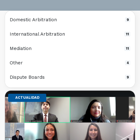
Domestic Arbitration
9
International Arbitration
11
Mediation
11
Other
4
Dispute Boards
9
ACTUALIDAD