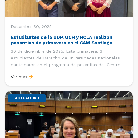
December 30, 2025
Estudiantes de la UDP, UCH y HCLA realizan
pasantías de primavera en el CAM Santiago
30 de diciembre de 2025. Esta primavera, 3
estudiantes de Derecho de universidades nacionales
participaron en el programa de pasantías del Centro de
Arbitraje y Mediación (CAM) de la Cámara de Comercio
Ver más
de Santiago (CCS). Entre el 3 de noviembre y el 30 de
diciembre realizaron su pasantía Ingrid Ivania […]
ACTUALIDAD