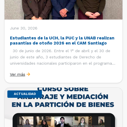
June 30, 2026
Estudiantes de la UCH, la PUC y la UNAB realizan
pasantías de otoño 2026 en el CAM Santiago
30 de junio de 2026. Entre el 1° de abril y el 30 de
junio de este año, 3 estudiantes de Derecho de
universidades nacionales participaron en el programa
de pasantías del Centro de Arbitraje y Mediación (CAM)
Ver más
de la Cámara de Comercio de Santiago (CCS). Así, se
realizaron […]
ACTUALIDAD