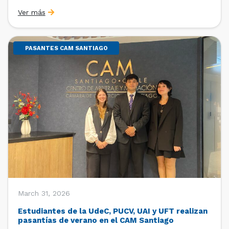
Sebastián Cerda (Economista de la Pontificia
Ver más
Universidad Católica de Chile y Magíster en Economía
de la Universidad de Chicago) y María Luisa Petitpas
[…]
PASANTES CAM SANTIAGO
March 31, 2026
Estudiantes de la UdeC, PUCV, UAI y UFT realizan
pasantías de verano en el CAM Santiago