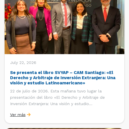
July 22, 2026
Se presenta el libro SVYAP – CAM Santiago: «El
Derecho y Arbitraje de Inversión Extranjera: Una
visión y estudio Latinoamericano»
22 de julio de 2026. Esta mañana tuvo lugar la
presentación del libro «El Derecho y Arbitraje de
Inversión Extranjera: Una visión y estudio
Latinoamericano», coordinado y editado por la red
Ver más
«Santiago Very Young Arbitration Practitioners»
(SVYAP), iniciativa que reúne a jóvenes profesionales
interesados en el arbitraje doméstico e internacional,