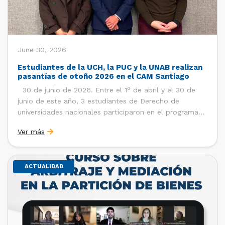
June 30, 2026
Estudiantes de la UCH, la PUC y la UNAB realizan
pasantías de otoño 2026 en el CAM Santiago
30 de junio de 2026. Entre el 1° de abril y el 30 de
junio de este año, 3 estudiantes de Derecho de
universidades nacionales participaron en el programa
de pasantías del Centro de Arbitraje y Mediación (CAM)
Ver más
de la Cámara de Comercio de Santiago (CCS). Así, se
realizaron […]
ACTUALIDAD