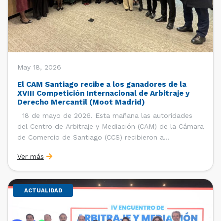
May 18, 2026
El CAM Santiago recibe a los ganadores de la
XVIII Competición Internacional de Arbitraje y
Derecho Mercantil (Moot Madrid)
18 de mayo de 2026. Esta mañana las autoridades
del Centro de Arbitraje y Mediación (CAM) de la Cámara
de Comercio de Santiago (CCS) recibieron a
estudiantes, ayudantes y entrenadores del equipo de la
Ver más
Facultad de Derecho de la Universidad de Chile que se
consagró como ganador de la […]
ACTUALIDAD