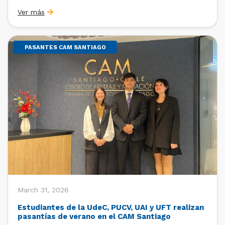
Sebastián Cerda (Economista de la Pontificia
Ver más
Universidad Católica de Chile y Magíster en Economía
de la Universidad de Chicago) y María Luisa Petitpas
[…]
PASANTES CAM SANTIAGO
March 31, 2026
Estudiantes de la UdeC, PUCV, UAI y UFT realizan
pasantías de verano en el CAM Santiago