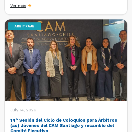
organizado por la Oficina de Estudios y Relaciones
Ver más
Internacionales con el apoyo de la Dirección Ejecutiva
y la Subdirección Ejecutiva y de Asuntos
Internacionales, tras […]
ARBITRAJE
July 14, 2026
14° Sesión del Ciclo de Coloquios para Árbitros
(as) Jóvenes del CAM Santiago y recambio del
Comité Ejecutivo