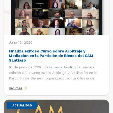
June 16, 2026
Finaliza exitoso Curso sobre Arbitraje y
Mediación en la Partición de Bienes del CAM
Santiago
16 de junio de 2026. Esta tarde finalizó la primera
edición del «Curso sobre Arbitraje y Mediación en la
Partición de Bienes», organizado por la Oficina de
Estudios y Relaciones Internacionales del Centro de
Ver más
Arbitraje y Mediación (CAM) de la Cámara de Comercio
de Santiago (CCS). El curso contó con […]
ACTUALIDAD