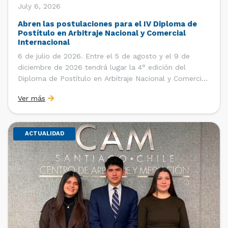
July 6, 2026
Abren las postulaciones para el IV Diploma de
Postítulo en Arbitraje Nacional y Comercial
Internacional
6 de julio de 2026. Entre el 5 de agosto y el 9 de
diciembre de 2026 tendrá lugar la 4° edición del
Diploma de Postítulo en Arbitraje Nacional y Comercial
Internacional, organizado por el Departamento de
Ver más
Derecho Internacional de la Facultad de Derecho de la
Universidad de Chile y […]
ACTUALIDAD