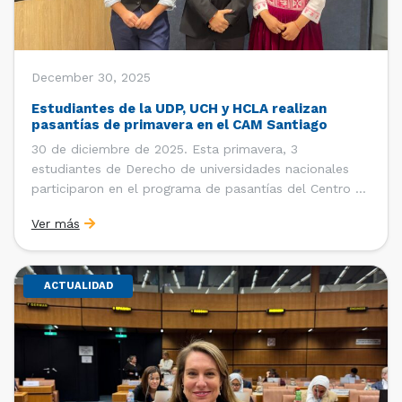
December 30, 2025
Estudiantes de la UDP, UCH y HCLA realizan
pasantías de primavera en el CAM Santiago
30 de diciembre de 2025. Esta primavera, 3
estudiantes de Derecho de universidades nacionales
participaron en el programa de pasantías del Centro de
Arbitraje y Mediación (CAM) de la Cámara de Comercio
Ver más
de Santiago (CCS). Entre el 3 de noviembre y el 30 de
diciembre realizaron su pasantía Ingrid Ivania […]
ACTUALIDAD