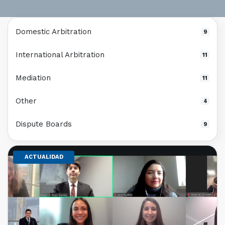
Domestic Arbitration
9
International Arbitration
11
Mediation
11
Other
4
Dispute Boards
9
ACTUALIDAD