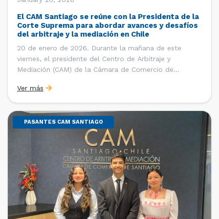
El CAM Santiago se reúne con la Presidenta de la
Corte Suprema para abordar avances y desafíos
del arbitraje y la mediación en Chile
20 de enero de 2026. Durante la mañana de este
viernes, el presidente del Centro de Arbitraje y
Mediación (CAM) de la Cámara de Comercio de
Santiago (CCS), Ricardo Riesco; la directora ejecutiva
Ver más
del CAM Santiago, Ximena Vial; y el gerente general de
la CCS, Carlos Soublette, sostuvieron un encuentro […]
PASANTES CAM SANTIAGO