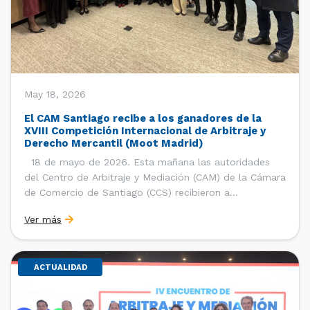
May 18, 2026
El CAM Santiago recibe a los ganadores de la
XVIII Competición Internacional de Arbitraje y
Derecho Mercantil (Moot Madrid)
18 de mayo de 2026. Esta mañana las autoridades
del Centro de Arbitraje y Mediación (CAM) de la Cámara
de Comercio de Santiago (CCS) recibieron a
estudiantes, ayudantes y entrenadores del equipo de la
Ver más
Facultad de Derecho de la Universidad de Chile que se
consagró como ganador de la […]
ACTUALIDAD