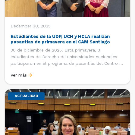
December 30, 2025
Estudiantes de la UDP, UCH y HCLA realizan
pasantías de primavera en el CAM Santiago
30 de diciembre de 2025. Esta primavera, 3
estudiantes de Derecho de universidades nacionales
participaron en el programa de pasantías del Centro de
Arbitraje y Mediación (CAM) de la Cámara de Comercio
Ver más
de Santiago (CCS). Entre el 3 de noviembre y el 30 de
diciembre realizaron su pasantía Ingrid Ivania […]
ACTUALIDAD