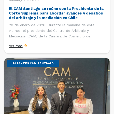
El CAM Santiago se reúne con la Presidenta de la
Corte Suprema para abordar avances y desafíos
del arbitraje y la mediación en Chile
20 de enero de 2026. Durante la mañana de este
viernes, el presidente del Centro de Arbitraje y
Mediación (CAM) de la Cámara de Comercio de
Santiago (CCS), Ricardo Riesco; la directora ejecutiva
Ver más
del CAM Santiago, Ximena Vial; y el gerente general de
la CCS, Carlos Soublette, sostuvieron un encuentro […]
PASANTES CAM SANTIAGO