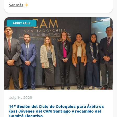
organizado por la Oficina de Estudios y Relaciones
Ver más
Internacionales con el apoyo de la Dirección Ejecutiva
y la Subdirección Ejecutiva y de Asuntos
Internacionales, tras […]
ARBITRAJE
July 14, 2026
14° Sesión del Ciclo de Coloquios para Árbitros
(as) Jóvenes del CAM Santiago y recambio del
Comité Ejecutivo