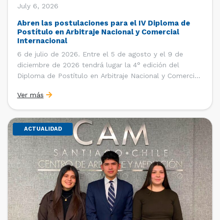
July 6, 2026
Abren las postulaciones para el IV Diploma de
Postítulo en Arbitraje Nacional y Comercial
Internacional
6 de julio de 2026. Entre el 5 de agosto y el 9 de
diciembre de 2026 tendrá lugar la 4° edición del
Diploma de Postítulo en Arbitraje Nacional y Comercial
Internacional, organizado por el Departamento de
Ver más
Derecho Internacional de la Facultad de Derecho de la
Universidad de Chile y […]
ACTUALIDAD