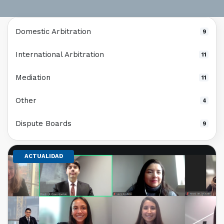
Domestic Arbitration
9
International Arbitration
11
Mediation
11
Other
4
Dispute Boards
9
ACTUALIDAD