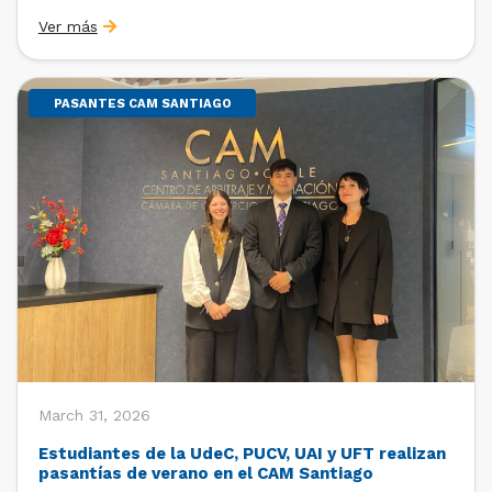
Sebastián Cerda (Economista de la Pontificia
Ver más
Universidad Católica de Chile y Magíster en Economía
de la Universidad de Chicago) y María Luisa Petitpas
[…]
PASANTES CAM SANTIAGO
March 31, 2026
Estudiantes de la UdeC, PUCV, UAI y UFT realizan
pasantías de verano en el CAM Santiago