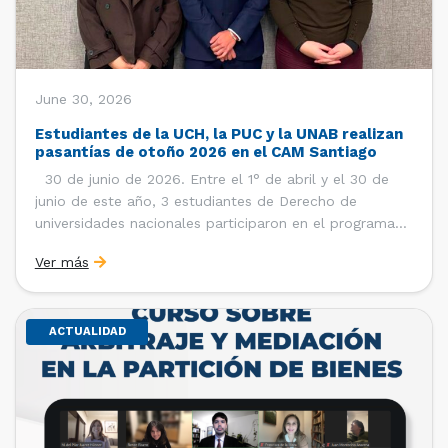
June 30, 2026
Estudiantes de la UCH, la PUC y la UNAB realizan
pasantías de otoño 2026 en el CAM Santiago
30 de junio de 2026. Entre el 1° de abril y el 30 de
junio de este año, 3 estudiantes de Derecho de
universidades nacionales participaron en el programa
de pasantías del Centro de Arbitraje y Mediación (CAM)
Ver más
de la Cámara de Comercio de Santiago (CCS). Así, se
realizaron […]
ACTUALIDAD