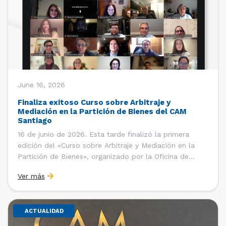
June 16, 2026
Finaliza exitoso Curso sobre Arbitraje y
Mediación en la Partición de Bienes del CAM
Santiago
16 de junio de 2026. Esta tarde finalizó la primera
edición del «Curso sobre Arbitraje y Mediación en la
Partición de Bienes», organizado por la Oficina de
Estudios y Relaciones Internacionales del Centro de
Ver más
Arbitraje y Mediación (CAM) de la Cámara de Comercio
de Santiago (CCS). El curso contó con […]
ACTUALIDAD