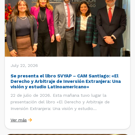
July 22, 2026
Se presenta el libro SVYAP – CAM Santiago: «El
Derecho y Arbitraje de Inversión Extranjera: Una
visión y estudio Latinoamericano»
22 de julio de 2026. Esta mañana tuvo lugar la
presentación del libro «El Derecho y Arbitraje de
Inversión Extranjera: Una visión y estudio
Latinoamericano», coordinado y editado por la red
Ver más
«Santiago Very Young Arbitration Practitioners»
(SVYAP), iniciativa que reúne a jóvenes profesionales
interesados en el arbitraje doméstico e internacional,