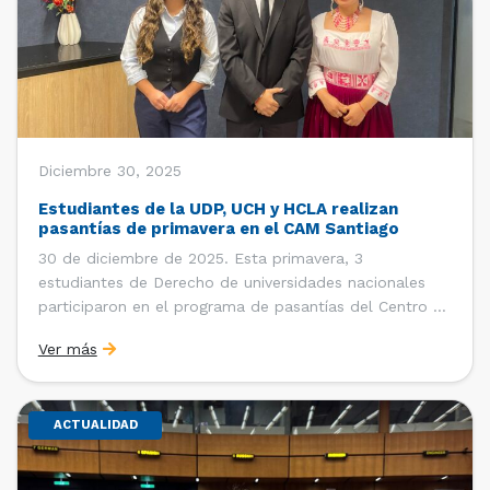
Diciembre 30, 2025
Estudiantes de la UDP, UCH y HCLA realizan
pasantías de primavera en el CAM Santiago
30 de diciembre de 2025. Esta primavera, 3
estudiantes de Derecho de universidades nacionales
participaron en el programa de pasantías del Centro de
Arbitraje y Mediación (CAM) de la Cámara de Comercio
Ver más
de Santiago (CCS). Entre el 3 de noviembre y el 30 de
diciembre realizaron su pasantía Ingrid Ivania […]
ACTUALIDAD