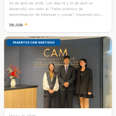
24 de abril de 2026. Los días 14 y 21 de abril se
desarrolló con éxito el “Taller práctico de
determinación de intereses y costas”, impartido por
Sebastián Cerda (Economista de la Pontificia
Ver más
Universidad Católica de Chile y Magíster en Economía
de la Universidad de Chicago) y María Luisa Petitpas
[…]
PASANTES CAM SANTIAGO