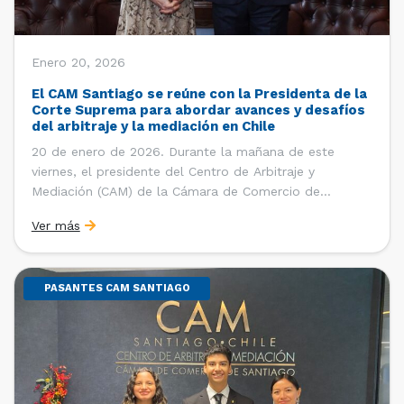
Enero 20, 2026
El CAM Santiago se reúne con la Presidenta de la
Corte Suprema para abordar avances y desafíos
del arbitraje y la mediación en Chile
20 de enero de 2026. Durante la mañana de este
viernes, el presidente del Centro de Arbitraje y
Mediación (CAM) de la Cámara de Comercio de
Santiago (CCS), Ricardo Riesco; la directora ejecutiva
Ver más
del CAM Santiago, Ximena Vial; y el gerente general de
la CCS, Carlos Soublette, sostuvieron un encuentro […]
PASANTES CAM SANTIAGO