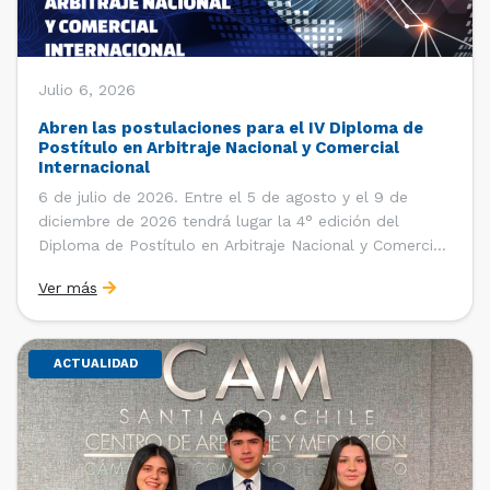
Julio 6, 2026
Abren las postulaciones para el IV Diploma de
Postítulo en Arbitraje Nacional y Comercial
Internacional
6 de julio de 2026. Entre el 5 de agosto y el 9 de
diciembre de 2026 tendrá lugar la 4° edición del
Diploma de Postítulo en Arbitraje Nacional y Comercial
Internacional, organizado por el Departamento de
Ver más
Derecho Internacional de la Facultad de Derecho de la
Universidad de Chile y […]
ACTUALIDAD