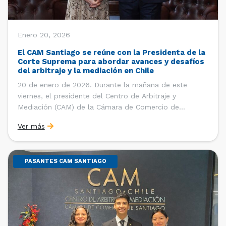
Enero 20, 2026
El CAM Santiago se reúne con la Presidenta de la
Corte Suprema para abordar avances y desafíos
del arbitraje y la mediación en Chile
20 de enero de 2026. Durante la mañana de este
viernes, el presidente del Centro de Arbitraje y
Mediación (CAM) de la Cámara de Comercio de
Santiago (CCS), Ricardo Riesco; la directora ejecutiva
Ver más
del CAM Santiago, Ximena Vial; y el gerente general de
la CCS, Carlos Soublette, sostuvieron un encuentro […]
PASANTES CAM SANTIAGO