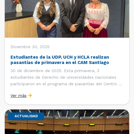
Diciembre 30, 2025
Estudiantes de la UDP, UCH y HCLA realizan
pasantías de primavera en el CAM Santiago
30 de diciembre de 2025. Esta primavera, 3
estudiantes de Derecho de universidades nacionales
participaron en el programa de pasantías del Centro de
Arbitraje y Mediación (CAM) de la Cámara de Comercio
Ver más
de Santiago (CCS). Entre el 3 de noviembre y el 30 de
diciembre realizaron su pasantía Ingrid Ivania […]
ACTUALIDAD