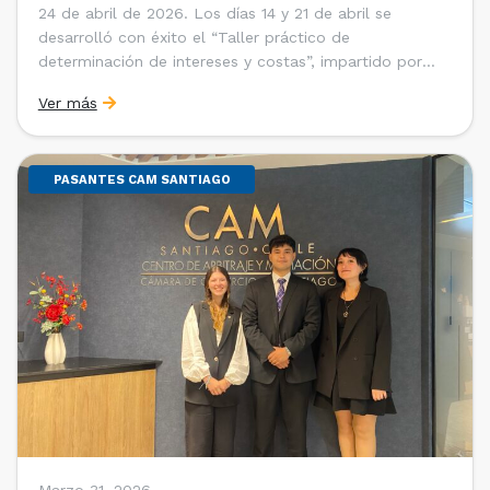
24 de abril de 2026. Los días 14 y 21 de abril se
desarrolló con éxito el “Taller práctico de
determinación de intereses y costas”, impartido por
Sebastián Cerda (Economista de la Pontificia
Ver más
Universidad Católica de Chile y Magíster en Economía
de la Universidad de Chicago) y María Luisa Petitpas
[…]
PASANTES CAM SANTIAGO