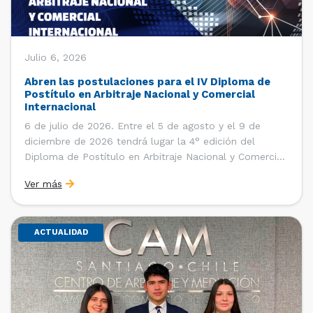
Julio 6, 2026
Abren las postulaciones para el IV Diploma de
Postítulo en Arbitraje Nacional y Comercial
Internacional
6 de julio de 2026. Entre el 5 de agosto y el 9 de
diciembre de 2026 tendrá lugar la 4° edición del
Diploma de Postítulo en Arbitraje Nacional y Comercial
Internacional, organizado por el Departamento de
Ver más
Derecho Internacional de la Facultad de Derecho de la
Universidad de Chile y […]
ACTUALIDAD