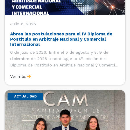
Julio 6, 2026
Abren las postulaciones para el IV Diploma de
Postítulo en Arbitraje Nacional y Comercial
Internacional
6 de julio de 2026. Entre el 5 de agosto y el 9 de
diciembre de 2026 tendrá lugar la 4° edición del
Diploma de Postítulo en Arbitraje Nacional y Comercial
Internacional, organizado por el Departamento de
Ver más
Derecho Internacional de la Facultad de Derecho de la
Universidad de Chile y […]
ACTUALIDAD