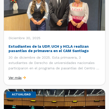
Diciembre 30, 2025
Estudiantes de la UDP, UCH y HCLA realizan
pasantías de primavera en el CAM Santiago
30 de diciembre de 2025. Esta primavera, 3
estudiantes de Derecho de universidades nacionales
participaron en el programa de pasantías del Centro de
Arbitraje y Mediación (CAM) de la Cámara de Comercio
Ver más
de Santiago (CCS). Entre el 3 de noviembre y el 30 de
diciembre realizaron su pasantía Ingrid Ivania […]
ACTUALIDAD