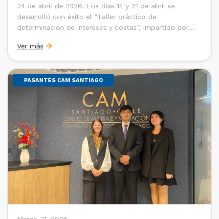
24 de abril de 2026. Los días 14 y 21 de abril se
desarrolló con éxito el “Taller práctico de
determinación de intereses y costas”, impartido por
Sebastián Cerda (Economista de la Pontificia
Ver más
Universidad Católica de Chile y Magíster en Economía
de la Universidad de Chicago) y María Luisa Petitpas
[…]
PASANTES CAM SANTIAGO