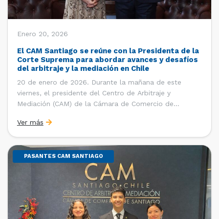
Enero 20, 2026
El CAM Santiago se reúne con la Presidenta de la
Corte Suprema para abordar avances y desafíos
del arbitraje y la mediación en Chile
20 de enero de 2026. Durante la mañana de este
viernes, el presidente del Centro de Arbitraje y
Mediación (CAM) de la Cámara de Comercio de
Santiago (CCS), Ricardo Riesco; la directora ejecutiva
Ver más
del CAM Santiago, Ximena Vial; y el gerente general de
la CCS, Carlos Soublette, sostuvieron un encuentro […]
PASANTES CAM SANTIAGO