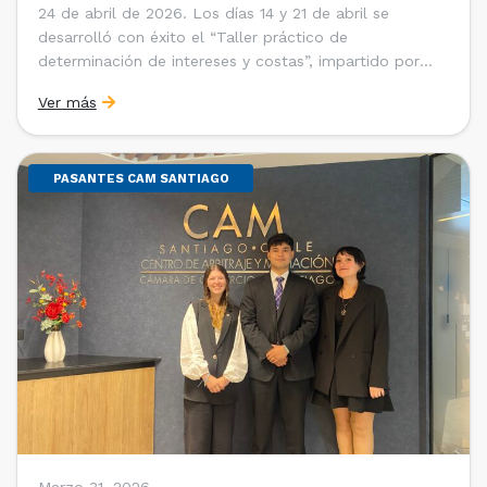
24 de abril de 2026. Los días 14 y 21 de abril se
desarrolló con éxito el “Taller práctico de
determinación de intereses y costas”, impartido por
Sebastián Cerda (Economista de la Pontificia
Ver más
Universidad Católica de Chile y Magíster en Economía
de la Universidad de Chicago) y María Luisa Petitpas
[…]
PASANTES CAM SANTIAGO