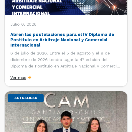
Julio 6, 2026
Abren las postulaciones para el IV Diploma de
Postítulo en Arbitraje Nacional y Comercial
Internacional
6 de julio de 2026. Entre el 5 de agosto y el 9 de
diciembre de 2026 tendrá lugar la 4° edición del
Diploma de Postítulo en Arbitraje Nacional y Comercial
Internacional, organizado por el Departamento de
Ver más
Derecho Internacional de la Facultad de Derecho de la
Universidad de Chile y […]
ACTUALIDAD