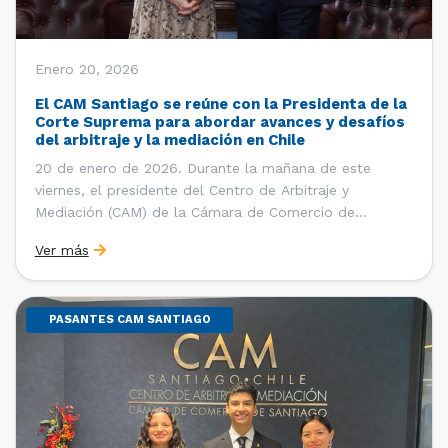
Enero 20, 2026
El CAM Santiago se reúne con la Presidenta de la
Corte Suprema para abordar avances y desafíos
del arbitraje y la mediación en Chile
20 de enero de 2026. Durante la mañana de este
viernes, el presidente del Centro de Arbitraje y
Mediación (CAM) de la Cámara de Comercio de
Santiago (CCS), Ricardo Riesco; la directora ejecutiva
Ver más
del CAM Santiago, Ximena Vial; y el gerente general de
la CCS, Carlos Soublette, sostuvieron un encuentro […]
PASANTES CAM SANTIAGO