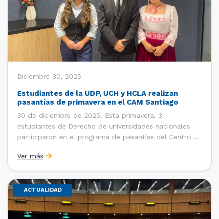
Diciembre 30, 2025
Estudiantes de la UDP, UCH y HCLA realizan
pasantías de primavera en el CAM Santiago
30 de diciembre de 2025. Esta primavera, 3
estudiantes de Derecho de universidades nacionales
participaron en el programa de pasantías del Centro de
Arbitraje y Mediación (CAM) de la Cámara de Comercio
Ver más
de Santiago (CCS). Entre el 3 de noviembre y el 30 de
diciembre realizaron su pasantía Ingrid Ivania […]
ACTUALIDAD