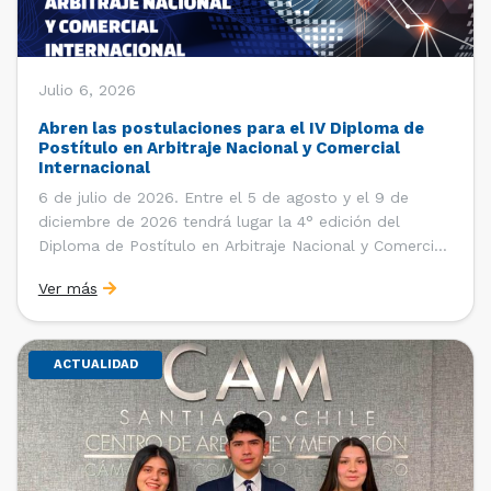
Julio 6, 2026
Abren las postulaciones para el IV Diploma de
Postítulo en Arbitraje Nacional y Comercial
Internacional
6 de julio de 2026. Entre el 5 de agosto y el 9 de
diciembre de 2026 tendrá lugar la 4° edición del
Diploma de Postítulo en Arbitraje Nacional y Comercial
Internacional, organizado por el Departamento de
Ver más
Derecho Internacional de la Facultad de Derecho de la
Universidad de Chile y […]
ACTUALIDAD