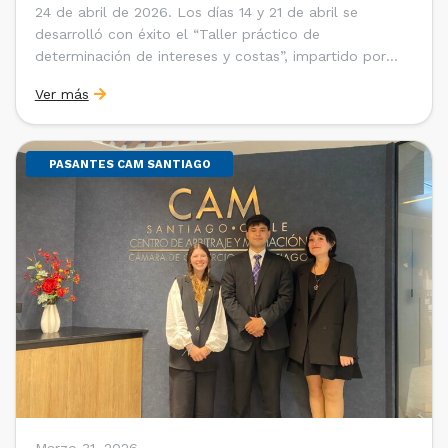
24 de abril de 2026. Los días 14 y 21 de abril se
desarrolló con éxito el “Taller práctico de
determinación de intereses y costas”, impartido por
Sebastián Cerda (Economista de la Pontificia
Ver más
Universidad Católica de Chile y Magíster en Economía
de la Universidad de Chicago) y María Luisa Petitpas
[…]
PASANTES CAM SANTIAGO