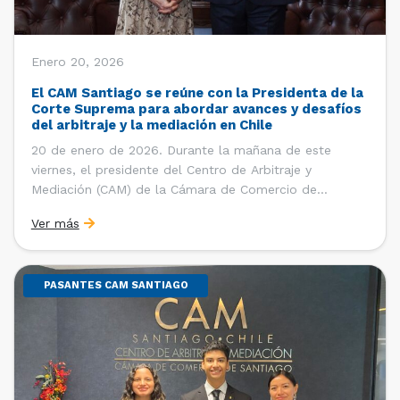
Enero 20, 2026
El CAM Santiago se reúne con la Presidenta de la
Corte Suprema para abordar avances y desafíos
del arbitraje y la mediación en Chile
20 de enero de 2026. Durante la mañana de este
viernes, el presidente del Centro de Arbitraje y
Mediación (CAM) de la Cámara de Comercio de
Santiago (CCS), Ricardo Riesco; la directora ejecutiva
Ver más
del CAM Santiago, Ximena Vial; y el gerente general de
la CCS, Carlos Soublette, sostuvieron un encuentro […]
PASANTES CAM SANTIAGO