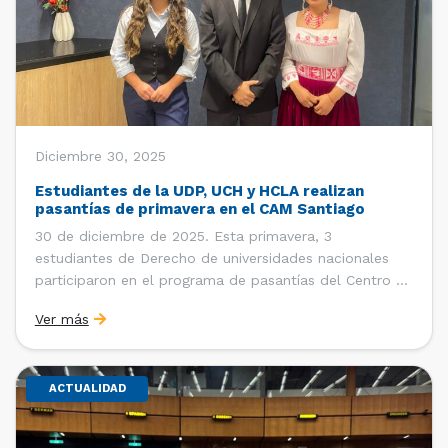
Diciembre 30, 2025
Estudiantes de la UDP, UCH y HCLA realizan
pasantías de primavera en el CAM Santiago
30 de diciembre de 2025. Esta primavera, 3
estudiantes de Derecho de universidades nacionales
participaron en el programa de pasantías del Centro de
Arbitraje y Mediación (CAM) de la Cámara de Comercio
Ver más
de Santiago (CCS). Entre el 3 de noviembre y el 30 de
diciembre realizaron su pasantía Ingrid Ivania […]
ACTUALIDAD