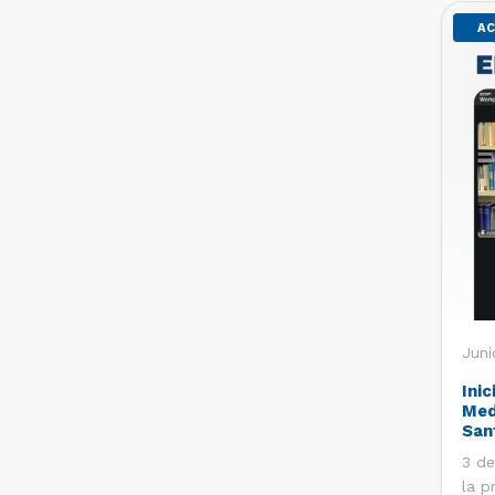
AC
Juni
Inic
Med
San
3 de
la p