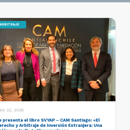
ARBITRAJE
lio 22, 2026
e presenta el libro SVYAP – CAM Santiago: «El
erecho y Arbitraje de Inversión Extranjera: Una