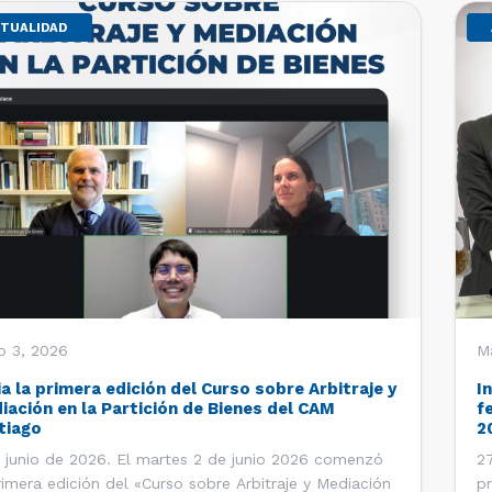
TUALIDAD
o 3, 2026
M
ia la primera edición del Curso sobre Arbitraje y
I
iación en la Partición de Bienes del CAM
f
tiago
2
 junio de 2026. El martes 2 de junio 2026 comenzó
27
rimera edición del «Curso sobre Arbitraje y Mediación
pr