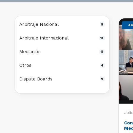
Arbitraje Nacional
9
AC
Arbitraje Internacional
11
Mediación
11
Otros
4
Dispute Boards
9
Juli
Con
Med