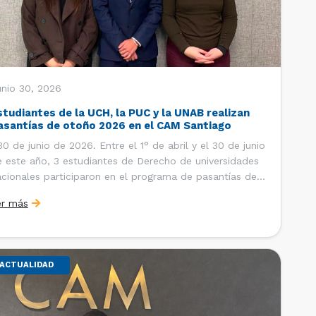
unio 30, 2026
studiantes de la UCH, la PUC y la UNAB realizan
asantías de otoño 2026 en el CAM Santiago
 de junio de 2026. Entre el 1° de abril y el 30 de junio
 este año, 3 estudiantes de Derecho de universidades
cionales participaron en el programa de pasantías del
ntro de Arbitraje y Mediación (CAM) de la Cámara de
er más
mercio de Santiago (CCS). Así, se realizaron […]
ACTUALIDAD