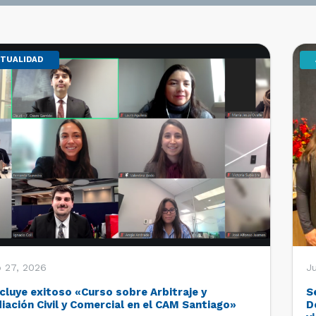
TUALIDAD
o 27, 2026
Ju
cluye exitoso «Curso sobre Arbitraje y
S
iación Civil y Comercial en el CAM Santiago»
D