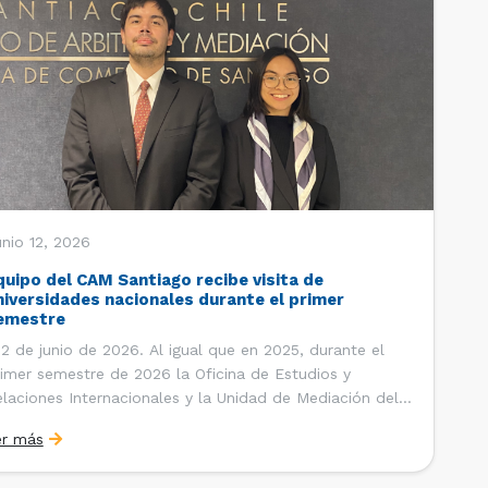
nio 12, 2026
quipo del CAM Santiago recibe visita de
niversidades nacionales durante el primer
emestre
 de junio de 2026. Al igual que en 2025, durante el
imer semestre de 2026 la Oficina de Estudios y
laciones Internacionales y la Unidad de Mediación del
ntro de Arbitraje y Mediación (CAM) de la Cámara de
er más
mercio de Santiago (CCS) han recibido la visita de
tudiantes de […]