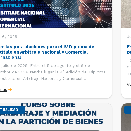
o 6, 2026
J
en las postulaciones para el IV Diploma de
E
título en Arbitraje Nacional y Comercial
p
ernacional
30
 julio de 2026. Entre el 5 de agosto y el 9 de
de
embre de 2026 tendrá lugar la 4° edición del Diploma
na
ostítulo en Arbitraje Nacional y Comercial
Ce
V
rnacional, organizado por el Departamento de
Co
 más
cho Internacional de la Facultad de Derecho de la
ersidad de Chile y […]
TUALIDAD