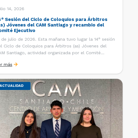
lio 14, 2026
4° Sesión del Ciclo de Coloquios para Árbitros
as) Jóvenes del CAM Santiago y recambio del
omité Ejecutivo
 de julio de 2026. Esta mañana tuvo lugar la 14° sesión
l Ciclo de Coloquios para Árbitros (as) Jóvenes del
M Santiago, actividad organizada por el Comité
ecutivo de los AJ CAM Santiago y la Oficina de
er más
tudios y Relaciones Internacionales del Centro, con la
nalidad de que los integrantes […]
ACTUALIDAD