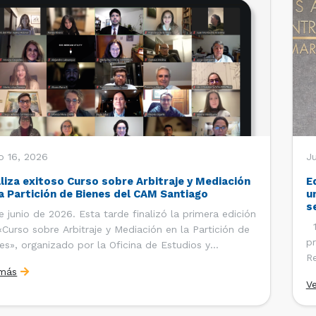
o 16, 2026
Ju
aliza exitoso Curso sobre Arbitraje y Mediación
E
la Partición de Bienes del CAM Santiago
u
s
e junio de 2026. Esta tarde finalizó la primera edición
12
«Curso sobre Arbitraje y Mediación en la Partición de
pr
es», organizado por la Oficina de Estudios y
Re
ciones Internacionales del Centro de Arbitraje y
 más
Ce
ación (CAM) de la Cámara de Comercio de Santiago
V
Co
). El curso contó con […]
es