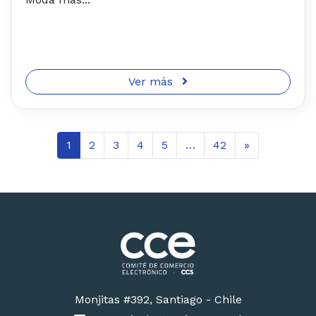
Ver más
1
2
3
4
5
…
42
»
Monjitas #392, Santiago - Chile