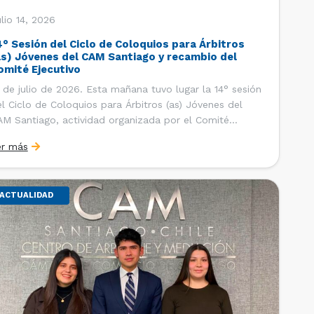
lio 14, 2026
4° Sesión del Ciclo de Coloquios para Árbitros
as) Jóvenes del CAM Santiago y recambio del
omité Ejecutivo
 de julio de 2026. Esta mañana tuvo lugar la 14° sesión
l Ciclo de Coloquios para Árbitros (as) Jóvenes del
M Santiago, actividad organizada por el Comité
ecutivo de los AJ CAM Santiago y la Oficina de
er más
tudios y Relaciones Internacionales del Centro, con la
nalidad de que los integrantes […]
ACTUALIDAD