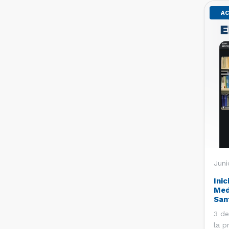
AC
Juni
Inic
Med
San
3 de
la p