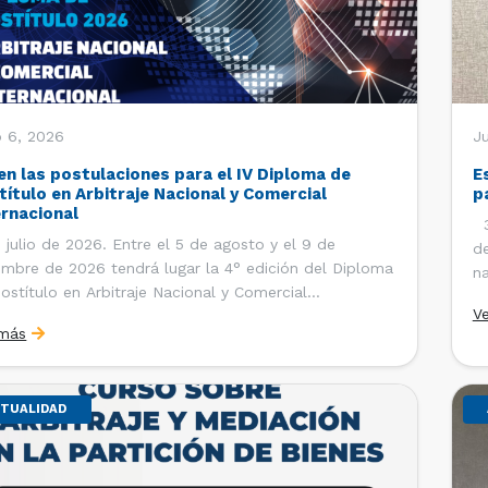
o 6, 2026
J
en las postulaciones para el IV Diploma de
E
título en Arbitraje Nacional y Comercial
p
ernacional
30
 julio de 2026. Entre el 5 de agosto y el 9 de
de
embre de 2026 tendrá lugar la 4° edición del Diploma
na
ostítulo en Arbitraje Nacional y Comercial
Ce
V
rnacional, organizado por el Departamento de
Co
 más
cho Internacional de la Facultad de Derecho de la
ersidad de Chile y […]
TUALIDAD