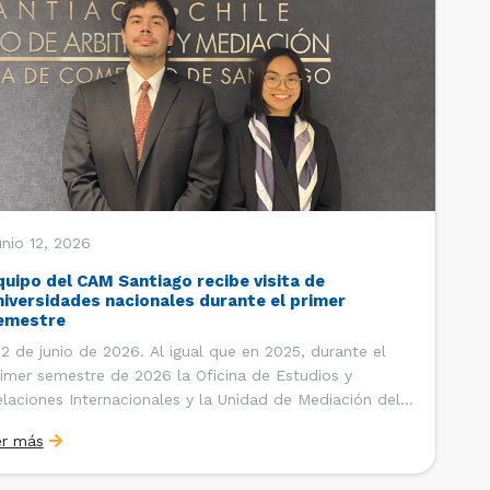
nio 12, 2026
quipo del CAM Santiago recibe visita de
niversidades nacionales durante el primer
emestre
 de junio de 2026. Al igual que en 2025, durante el
imer semestre de 2026 la Oficina de Estudios y
laciones Internacionales y la Unidad de Mediación del
ntro de Arbitraje y Mediación (CAM) de la Cámara de
er más
mercio de Santiago (CCS) han recibido la visita de
tudiantes de […]