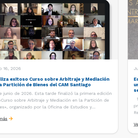
o 16, 2026
Ju
aliza exitoso Curso sobre Arbitraje y Mediación
E
la Partición de Bienes del CAM Santiago
u
s
e junio de 2026. Esta tarde finalizó la primera edición
12
«Curso sobre Arbitraje y Mediación en la Partición de
pr
es», organizado por la Oficina de Estudios y
Re
ciones Internacionales del Centro de Arbitraje y
 más
Ce
ación (CAM) de la Cámara de Comercio de Santiago
V
Co
). El curso contó con […]
es