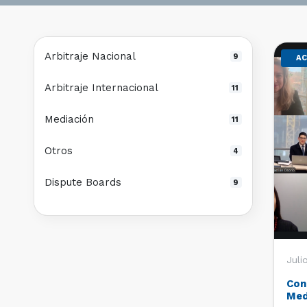
Arbitraje Nacional
9
AC
Arbitraje Internacional
11
Mediación
11
Otros
4
Dispute Boards
9
Juli
Con
Med