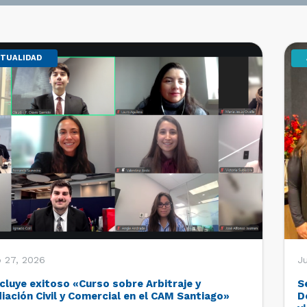
TUALIDAD
o 27, 2026
Ju
cluye exitoso «Curso sobre Arbitraje y
S
iación Civil y Comercial en el CAM Santiago»
D