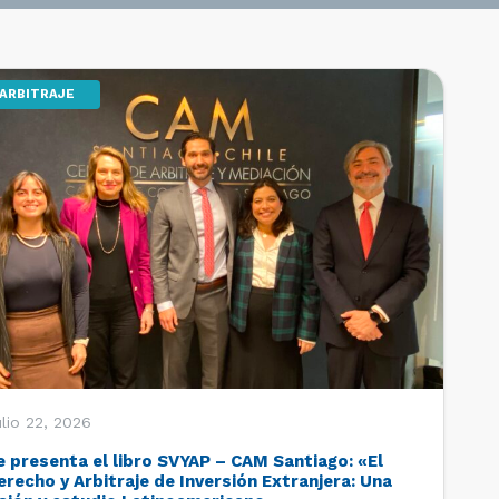
ARBITRAJE
lio 22, 2026
e presenta el libro SVYAP – CAM Santiago: «El
erecho y Arbitraje de Inversión Extranjera: Una