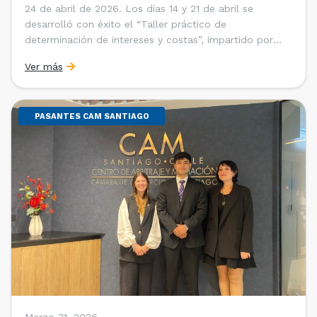
24 de abril de 2026. Los días 14 y 21 de abril se
desarrolló con éxito el “Taller práctico de
determinación de intereses y costas”, impartido por
Sebastián Cerda (Economista de la Pontificia
Ver más
Universidad Católica de Chile y Magíster en Economía
de la Universidad de Chicago) y María Luisa Petitpas
[…]
PASANTES CAM SANTIAGO