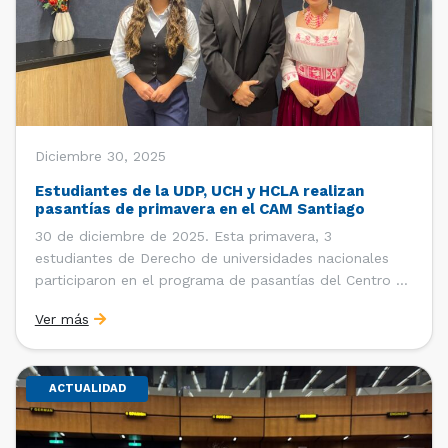
Diciembre 30, 2025
Estudiantes de la UDP, UCH y HCLA realizan
pasantías de primavera en el CAM Santiago
30 de diciembre de 2025. Esta primavera, 3
estudiantes de Derecho de universidades nacionales
participaron en el programa de pasantías del Centro de
Arbitraje y Mediación (CAM) de la Cámara de Comercio
Ver más
de Santiago (CCS). Entre el 3 de noviembre y el 30 de
diciembre realizaron su pasantía Ingrid Ivania […]
ACTUALIDAD