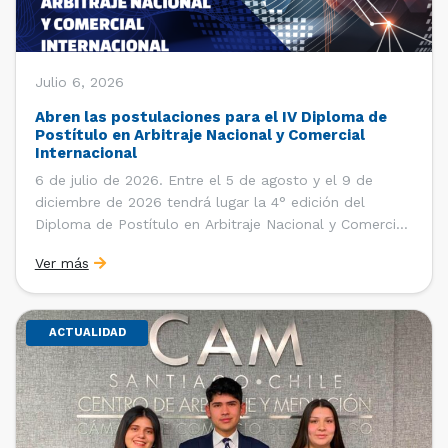
Julio 6, 2026
Abren las postulaciones para el IV Diploma de
Postítulo en Arbitraje Nacional y Comercial
Internacional
6 de julio de 2026. Entre el 5 de agosto y el 9 de
diciembre de 2026 tendrá lugar la 4° edición del
Diploma de Postítulo en Arbitraje Nacional y Comercial
Internacional, organizado por el Departamento de
Ver más
Derecho Internacional de la Facultad de Derecho de la
Universidad de Chile y […]
ACTUALIDAD