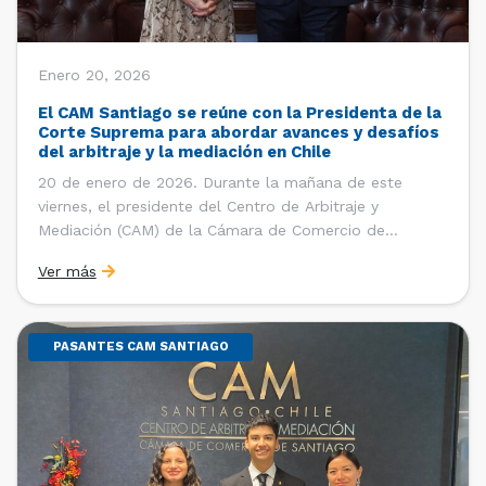
Enero 20, 2026
El CAM Santiago se reúne con la Presidenta de la
Corte Suprema para abordar avances y desafíos
del arbitraje y la mediación en Chile
20 de enero de 2026. Durante la mañana de este
viernes, el presidente del Centro de Arbitraje y
Mediación (CAM) de la Cámara de Comercio de
Santiago (CCS), Ricardo Riesco; la directora ejecutiva
Ver más
del CAM Santiago, Ximena Vial; y el gerente general de
la CCS, Carlos Soublette, sostuvieron un encuentro […]
PASANTES CAM SANTIAGO