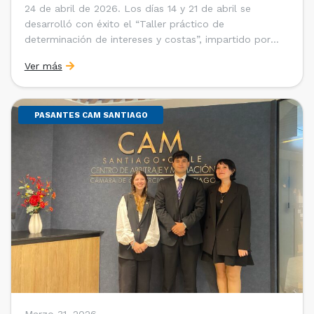
24 de abril de 2026. Los días 14 y 21 de abril se
desarrolló con éxito el “Taller práctico de
determinación de intereses y costas”, impartido por
Sebastián Cerda (Economista de la Pontificia
Ver más
Universidad Católica de Chile y Magíster en Economía
de la Universidad de Chicago) y María Luisa Petitpas
[…]
PASANTES CAM SANTIAGO