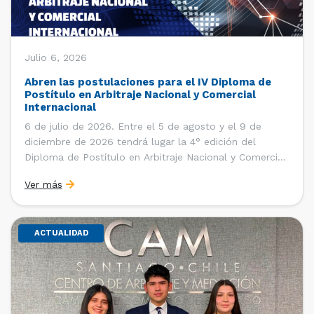
Julio 6, 2026
Abren las postulaciones para el IV Diploma de
Postítulo en Arbitraje Nacional y Comercial
Internacional
6 de julio de 2026. Entre el 5 de agosto y el 9 de
diciembre de 2026 tendrá lugar la 4° edición del
Diploma de Postítulo en Arbitraje Nacional y Comercial
Internacional, organizado por el Departamento de
Ver más
Derecho Internacional de la Facultad de Derecho de la
Universidad de Chile y […]
ACTUALIDAD