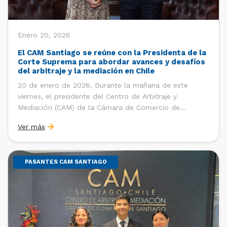
Enero 20, 2026
El CAM Santiago se reúne con la Presidenta de la
Corte Suprema para abordar avances y desafíos
del arbitraje y la mediación en Chile
20 de enero de 2026. Durante la mañana de este
viernes, el presidente del Centro de Arbitraje y
Mediación (CAM) de la Cámara de Comercio de
Santiago (CCS), Ricardo Riesco; la directora ejecutiva
Ver más
del CAM Santiago, Ximena Vial; y el gerente general de
la CCS, Carlos Soublette, sostuvieron un encuentro […]
PASANTES CAM SANTIAGO