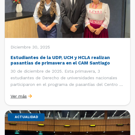
Diciembre 30, 2025
Estudiantes de la UDP, UCH y HCLA realizan
pasantías de primavera en el CAM Santiago
30 de diciembre de 2025. Esta primavera, 3
estudiantes de Derecho de universidades nacionales
participaron en el programa de pasantías del Centro de
Arbitraje y Mediación (CAM) de la Cámara de Comercio
Ver más
de Santiago (CCS). Entre el 3 de noviembre y el 30 de
diciembre realizaron su pasantía Ingrid Ivania […]
ACTUALIDAD