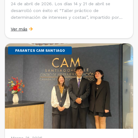
24 de abril de 2026. Los días 14 y 21 de abril se
desarrolló con éxito el “Taller práctico de
determinación de intereses y costas”, impartido por
Sebastián Cerda (Economista de la Pontificia
Ver más
Universidad Católica de Chile y Magíster en Economía
de la Universidad de Chicago) y María Luisa Petitpas
[…]
PASANTES CAM SANTIAGO