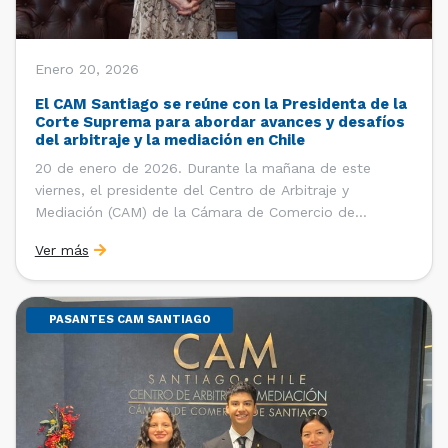
Enero 20, 2026
El CAM Santiago se reúne con la Presidenta de la
Corte Suprema para abordar avances y desafíos
del arbitraje y la mediación en Chile
20 de enero de 2026. Durante la mañana de este
viernes, el presidente del Centro de Arbitraje y
Mediación (CAM) de la Cámara de Comercio de
Santiago (CCS), Ricardo Riesco; la directora ejecutiva
Ver más
del CAM Santiago, Ximena Vial; y el gerente general de
la CCS, Carlos Soublette, sostuvieron un encuentro […]
PASANTES CAM SANTIAGO