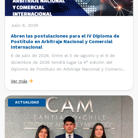
Julio 6, 2026
Abren las postulaciones para el IV Diploma de
Postítulo en Arbitraje Nacional y Comercial
Internacional
6 de julio de 2026. Entre el 5 de agosto y el 9 de
diciembre de 2026 tendrá lugar la 4° edición del
Diploma de Postítulo en Arbitraje Nacional y Comercial
Internacional, organizado por el Departamento de
Ver más
Derecho Internacional de la Facultad de Derecho de la
Universidad de Chile y […]
ACTUALIDAD