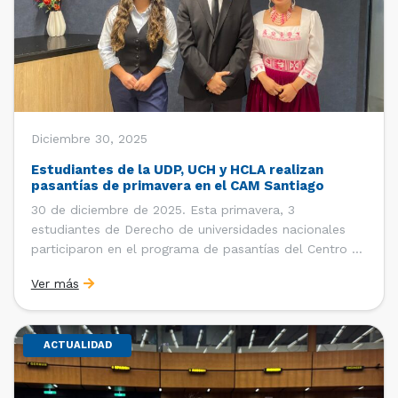
Diciembre 30, 2025
Estudiantes de la UDP, UCH y HCLA realizan
pasantías de primavera en el CAM Santiago
30 de diciembre de 2025. Esta primavera, 3
estudiantes de Derecho de universidades nacionales
participaron en el programa de pasantías del Centro de
Arbitraje y Mediación (CAM) de la Cámara de Comercio
Ver más
de Santiago (CCS). Entre el 3 de noviembre y el 30 de
diciembre realizaron su pasantía Ingrid Ivania […]
ACTUALIDAD