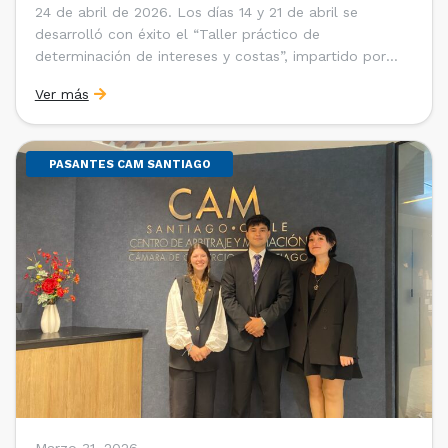
24 de abril de 2026. Los días 14 y 21 de abril se
desarrolló con éxito el “Taller práctico de
determinación de intereses y costas”, impartido por
Sebastián Cerda (Economista de la Pontificia
Ver más
Universidad Católica de Chile y Magíster en Economía
de la Universidad de Chicago) y María Luisa Petitpas
[…]
PASANTES CAM SANTIAGO