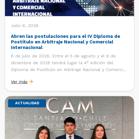
Julio 6, 2026
Abren las postulaciones para el IV Diploma de
Postítulo en Arbitraje Nacional y Comercial
Internacional
6 de julio de 2026. Entre el 5 de agosto y el 9 de
diciembre de 2026 tendrá lugar la 4° edición del
Diploma de Postítulo en Arbitraje Nacional y Comercial
Internacional, organizado por el Departamento de
Ver más
Derecho Internacional de la Facultad de Derecho de la
Universidad de Chile y […]
ACTUALIDAD