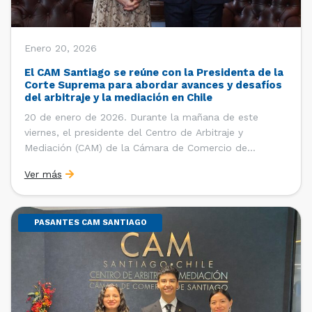
Enero 20, 2026
El CAM Santiago se reúne con la Presidenta de la
Corte Suprema para abordar avances y desafíos
del arbitraje y la mediación en Chile
20 de enero de 2026. Durante la mañana de este
viernes, el presidente del Centro de Arbitraje y
Mediación (CAM) de la Cámara de Comercio de
Santiago (CCS), Ricardo Riesco; la directora ejecutiva
Ver más
del CAM Santiago, Ximena Vial; y el gerente general de
la CCS, Carlos Soublette, sostuvieron un encuentro […]
PASANTES CAM SANTIAGO