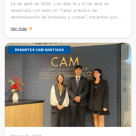
24 de abril de 2026. Los días 14 y 21 de abril se
desarrolló con éxito el “Taller práctico de
determinación de intereses y costas”, impartido por
Sebastián Cerda (Economista de la Pontificia
Ver más
Universidad Católica de Chile y Magíster en Economía
de la Universidad de Chicago) y María Luisa Petitpas
[…]
PASANTES CAM SANTIAGO