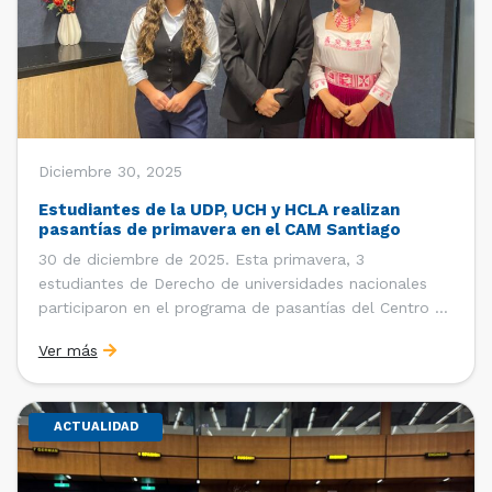
Diciembre 30, 2025
Estudiantes de la UDP, UCH y HCLA realizan
pasantías de primavera en el CAM Santiago
30 de diciembre de 2025. Esta primavera, 3
estudiantes de Derecho de universidades nacionales
participaron en el programa de pasantías del Centro de
Arbitraje y Mediación (CAM) de la Cámara de Comercio
Ver más
de Santiago (CCS). Entre el 3 de noviembre y el 30 de
diciembre realizaron su pasantía Ingrid Ivania […]
ACTUALIDAD