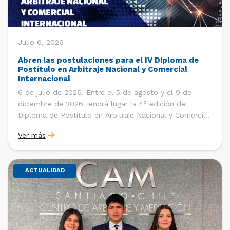
Julio 6, 2026
Abren las postulaciones para el IV Diploma de
Postítulo en Arbitraje Nacional y Comercial
Internacional
6 de julio de 2026. Entre el 5 de agosto y el 9 de
diciembre de 2026 tendrá lugar la 4° edición del
Diploma de Postítulo en Arbitraje Nacional y Comercial
Internacional, organizado por el Departamento de
Ver más
Derecho Internacional de la Facultad de Derecho de la
Universidad de Chile y […]
ACTUALIDAD