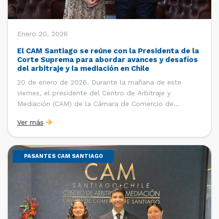
Enero 20, 2026
El CAM Santiago se reúne con la Presidenta de la
Corte Suprema para abordar avances y desafíos
del arbitraje y la mediación en Chile
20 de enero de 2026. Durante la mañana de este
viernes, el presidente del Centro de Arbitraje y
Mediación (CAM) de la Cámara de Comercio de
Santiago (CCS), Ricardo Riesco; la directora ejecutiva
Ver más
del CAM Santiago, Ximena Vial; y el gerente general de
la CCS, Carlos Soublette, sostuvieron un encuentro […]
PASANTES CAM SANTIAGO