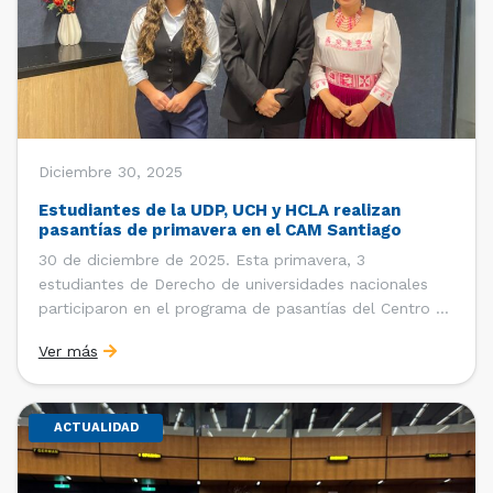
Diciembre 30, 2025
Estudiantes de la UDP, UCH y HCLA realizan
pasantías de primavera en el CAM Santiago
30 de diciembre de 2025. Esta primavera, 3
estudiantes de Derecho de universidades nacionales
participaron en el programa de pasantías del Centro de
Arbitraje y Mediación (CAM) de la Cámara de Comercio
Ver más
de Santiago (CCS). Entre el 3 de noviembre y el 30 de
diciembre realizaron su pasantía Ingrid Ivania […]
ACTUALIDAD