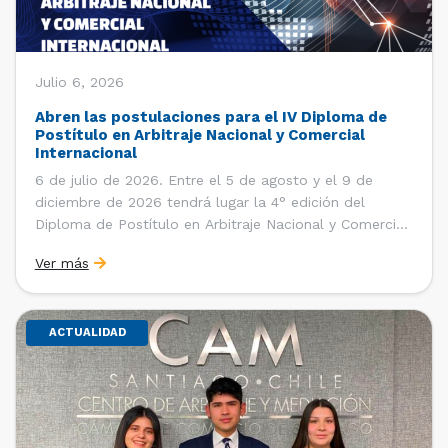
Julio 6, 2026
Abren las postulaciones para el IV Diploma de
Postítulo en Arbitraje Nacional y Comercial
Internacional
6 de julio de 2026. Entre el 5 de agosto y el 9 de
diciembre de 2026 tendrá lugar la 4° edición del
Diploma de Postítulo en Arbitraje Nacional y Comercial
Internacional, organizado por el Departamento de
Ver más
Derecho Internacional de la Facultad de Derecho de la
Universidad de Chile y […]
ACTUALIDAD