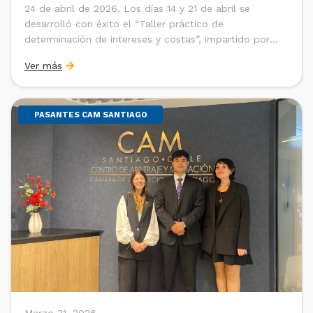
24 de abril de 2026. Los días 14 y 21 de abril se
desarrolló con éxito el “Taller práctico de
determinación de intereses y costas”, impartido por
Sebastián Cerda (Economista de la Pontificia
Ver más
Universidad Católica de Chile y Magíster en Economía
de la Universidad de Chicago) y María Luisa Petitpas
[…]
PASANTES CAM SANTIAGO