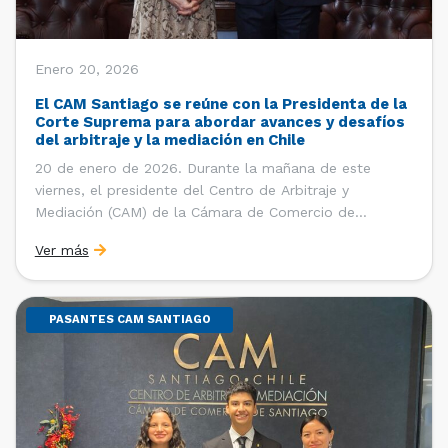
Enero 20, 2026
El CAM Santiago se reúne con la Presidenta de la
Corte Suprema para abordar avances y desafíos
del arbitraje y la mediación en Chile
20 de enero de 2026. Durante la mañana de este
viernes, el presidente del Centro de Arbitraje y
Mediación (CAM) de la Cámara de Comercio de
Santiago (CCS), Ricardo Riesco; la directora ejecutiva
Ver más
del CAM Santiago, Ximena Vial; y el gerente general de
la CCS, Carlos Soublette, sostuvieron un encuentro […]
PASANTES CAM SANTIAGO