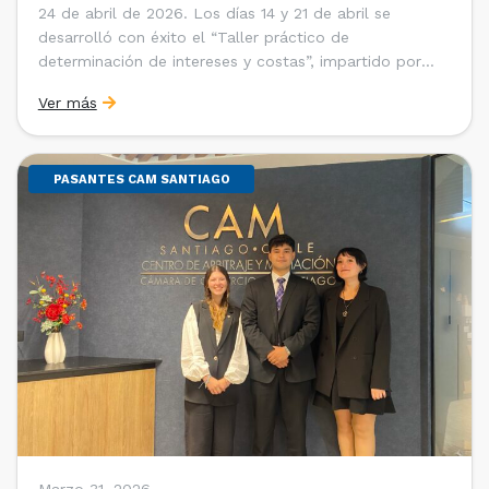
24 de abril de 2026. Los días 14 y 21 de abril se
desarrolló con éxito el “Taller práctico de
determinación de intereses y costas”, impartido por
Sebastián Cerda (Economista de la Pontificia
Ver más
Universidad Católica de Chile y Magíster en Economía
de la Universidad de Chicago) y María Luisa Petitpas
[…]
PASANTES CAM SANTIAGO