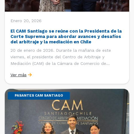
Enero 20, 2026
El CAM Santiago se reúne con la Presidenta de la
Corte Suprema para abordar avances y desafíos
del arbitraje y la mediación en Chile
20 de enero de 2026. Durante la mañana de este
viernes, el presidente del Centro de Arbitraje y
Mediación (CAM) de la Cámara de Comercio de
Santiago (CCS), Ricardo Riesco; la directora ejecutiva
Ver más
del CAM Santiago, Ximena Vial; y el gerente general de
la CCS, Carlos Soublette, sostuvieron un encuentro […]
PASANTES CAM SANTIAGO