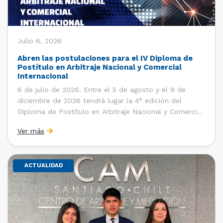
Julio 6, 2026
Abren las postulaciones para el IV Diploma de
Postítulo en Arbitraje Nacional y Comercial
Internacional
6 de julio de 2026. Entre el 5 de agosto y el 9 de
diciembre de 2026 tendrá lugar la 4° edición del
Diploma de Postítulo en Arbitraje Nacional y Comercial
Internacional, organizado por el Departamento de
Ver más
Derecho Internacional de la Facultad de Derecho de la
Universidad de Chile y […]
ACTUALIDAD