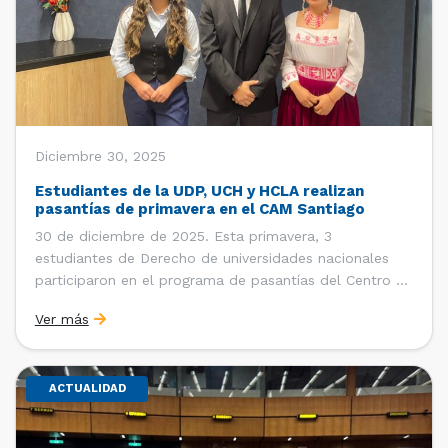
Diciembre 30, 2025
Estudiantes de la UDP, UCH y HCLA realizan
pasantías de primavera en el CAM Santiago
30 de diciembre de 2025. Esta primavera, 3
estudiantes de Derecho de universidades nacionales
participaron en el programa de pasantías del Centro de
Arbitraje y Mediación (CAM) de la Cámara de Comercio
Ver más
de Santiago (CCS). Entre el 3 de noviembre y el 30 de
diciembre realizaron su pasantía Ingrid Ivania […]
ACTUALIDAD