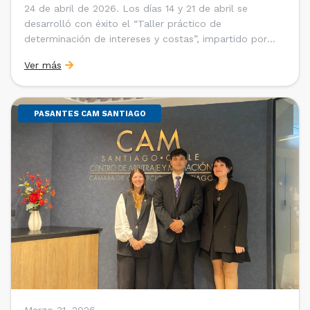
24 de abril de 2026. Los días 14 y 21 de abril se
desarrolló con éxito el “Taller práctico de
determinación de intereses y costas”, impartido por
Sebastián Cerda (Economista de la Pontificia
Ver más
Universidad Católica de Chile y Magíster en Economía
de la Universidad de Chicago) y María Luisa Petitpas
[…]
PASANTES CAM SANTIAGO