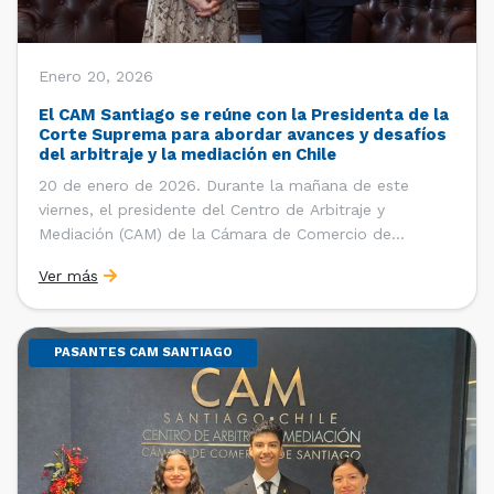
Enero 20, 2026
El CAM Santiago se reúne con la Presidenta de la
Corte Suprema para abordar avances y desafíos
del arbitraje y la mediación en Chile
20 de enero de 2026. Durante la mañana de este
viernes, el presidente del Centro de Arbitraje y
Mediación (CAM) de la Cámara de Comercio de
Santiago (CCS), Ricardo Riesco; la directora ejecutiva
Ver más
del CAM Santiago, Ximena Vial; y el gerente general de
la CCS, Carlos Soublette, sostuvieron un encuentro […]
PASANTES CAM SANTIAGO