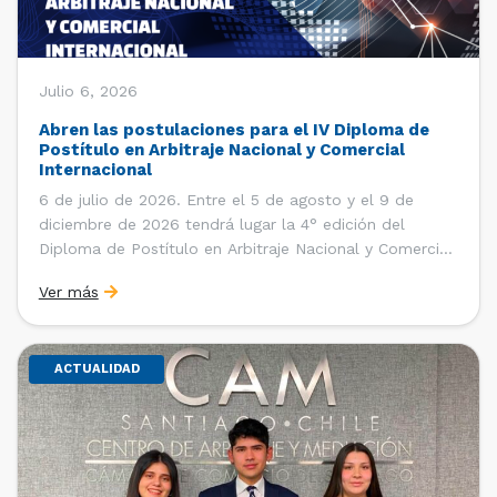
Julio 6, 2026
Abren las postulaciones para el IV Diploma de
Postítulo en Arbitraje Nacional y Comercial
Internacional
6 de julio de 2026. Entre el 5 de agosto y el 9 de
diciembre de 2026 tendrá lugar la 4° edición del
Diploma de Postítulo en Arbitraje Nacional y Comercial
Internacional, organizado por el Departamento de
Ver más
Derecho Internacional de la Facultad de Derecho de la
Universidad de Chile y […]
ACTUALIDAD