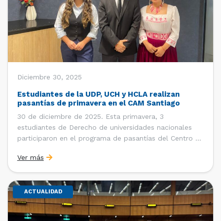
Diciembre 30, 2025
Estudiantes de la UDP, UCH y HCLA realizan
pasantías de primavera en el CAM Santiago
30 de diciembre de 2025. Esta primavera, 3
estudiantes de Derecho de universidades nacionales
participaron en el programa de pasantías del Centro de
Arbitraje y Mediación (CAM) de la Cámara de Comercio
Ver más
de Santiago (CCS). Entre el 3 de noviembre y el 30 de
diciembre realizaron su pasantía Ingrid Ivania […]
ACTUALIDAD