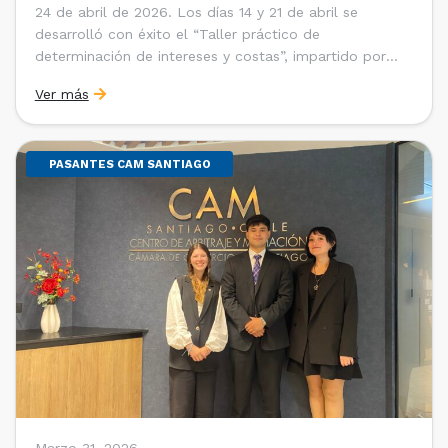
24 de abril de 2026. Los días 14 y 21 de abril se
desarrolló con éxito el “Taller práctico de
determinación de intereses y costas”, impartido por
Sebastián Cerda (Economista de la Pontificia
Ver más
Universidad Católica de Chile y Magíster en Economía
de la Universidad de Chicago) y María Luisa Petitpas
[…]
PASANTES CAM SANTIAGO