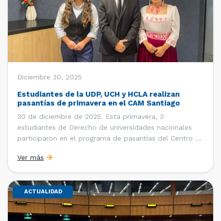
Diciembre 30, 2025
Estudiantes de la UDP, UCH y HCLA realizan
pasantías de primavera en el CAM Santiago
30 de diciembre de 2025. Esta primavera, 3
estudiantes de Derecho de universidades nacionales
participaron en el programa de pasantías del Centro de
Arbitraje y Mediación (CAM) de la Cámara de Comercio
Ver más
de Santiago (CCS). Entre el 3 de noviembre y el 30 de
diciembre realizaron su pasantía Ingrid Ivania […]
ACTUALIDAD