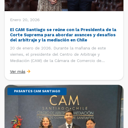
Enero 20, 2026
El CAM Santiago se reúne con la Presidenta de la
Corte Suprema para abordar avances y desafíos
del arbitraje y la mediación en Chile
20 de enero de 2026. Durante la mañana de este
viernes, el presidente del Centro de Arbitraje y
Mediación (CAM) de la Cámara de Comercio de
Santiago (CCS), Ricardo Riesco; la directora ejecutiva
Ver más
del CAM Santiago, Ximena Vial; y el gerente general de
la CCS, Carlos Soublette, sostuvieron un encuentro […]
PASANTES CAM SANTIAGO