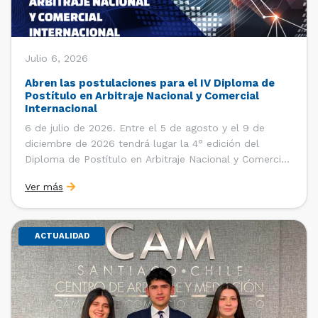
Julio 6, 2026
Abren las postulaciones para el IV Diploma de
Postítulo en Arbitraje Nacional y Comercial
Internacional
6 de julio de 2026. Entre el 5 de agosto y el 9 de
diciembre de 2026 tendrá lugar la 4° edición del
Diploma de Postítulo en Arbitraje Nacional y Comercial
Internacional, organizado por el Departamento de
Ver más
Derecho Internacional de la Facultad de Derecho de la
Universidad de Chile y […]
ACTUALIDAD