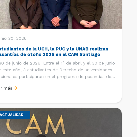
unio 30, 2026
studiantes de la UCH, la PUC y la UNAB realizan
asantías de otoño 2026 en el CAM Santiago
 de junio de 2026. Entre el 1° de abril y el 30 de junio
 este año, 3 estudiantes de Derecho de universidades
cionales participaron en el programa de pasantías del
ntro de Arbitraje y Mediación (CAM) de la Cámara de
er más
mercio de Santiago (CCS). Así, se realizaron […]
ACTUALIDAD