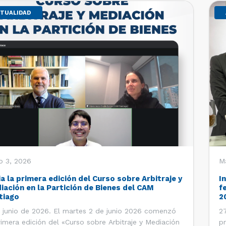
TUALIDAD
o 3, 2026
M
ia la primera edición del Curso sobre Arbitraje y
I
iación en la Partición de Bienes del CAM
f
tiago
2
 junio de 2026. El martes 2 de junio 2026 comenzó
27
rimera edición del «Curso sobre Arbitraje y Mediación
pr