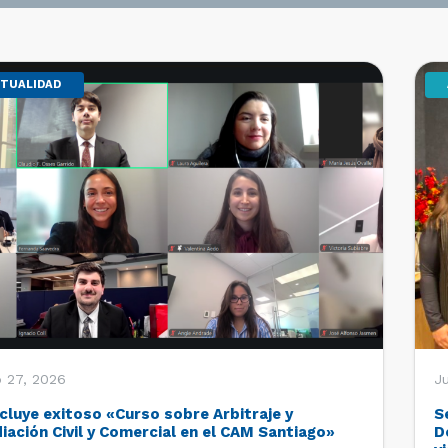
TUALIDAD
o 27, 2026
Ju
cluye exitoso «Curso sobre Arbitraje y
S
iación Civil y Comercial en el CAM Santiago»
D