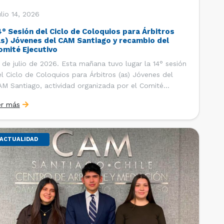
lio 14, 2026
4° Sesión del Ciclo de Coloquios para Árbitros
as) Jóvenes del CAM Santiago y recambio del
omité Ejecutivo
 de julio de 2026. Esta mañana tuvo lugar la 14° sesión
l Ciclo de Coloquios para Árbitros (as) Jóvenes del
M Santiago, actividad organizada por el Comité
ecutivo de los AJ CAM Santiago y la Oficina de
er más
tudios y Relaciones Internacionales del Centro, con la
nalidad de que los integrantes […]
ACTUALIDAD