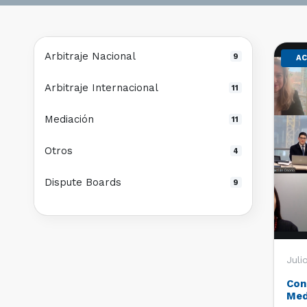
Arbitraje Nacional
9
AC
Arbitraje Internacional
11
Mediación
11
Otros
4
Dispute Boards
9
Juli
Con
Med