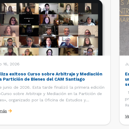
o 16, 2026
Ju
aliza exitoso Curso sobre Arbitraje y Mediación
E
la Partición de Bienes del CAM Santiago
u
s
e junio de 2026. Esta tarde finalizó la primera edición
12
«Curso sobre Arbitraje y Mediación en la Partición de
pr
es», organizado por la Oficina de Estudios y
Re
ciones Internacionales del Centro de Arbitraje y
 más
Ce
ación (CAM) de la Cámara de Comercio de Santiago
V
Co
). El curso contó con […]
es