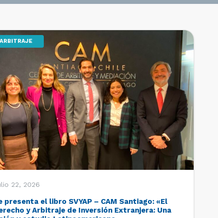
ARBITRAJE
lio 22, 2026
e presenta el libro SVYAP – CAM Santiago: «El
erecho y Arbitraje de Inversión Extranjera: Una