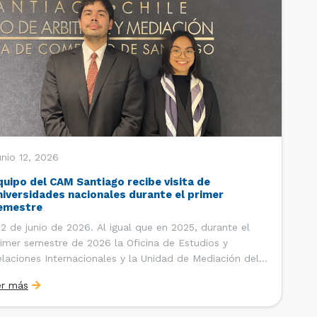
nio 12, 2026
quipo del CAM Santiago recibe visita de
niversidades nacionales durante el primer
emestre
 de junio de 2026. Al igual que en 2025, durante el
imer semestre de 2026 la Oficina de Estudios y
laciones Internacionales y la Unidad de Mediación del
ntro de Arbitraje y Mediación (CAM) de la Cámara de
er más
mercio de Santiago (CCS) han recibido la visita de
tudiantes de […]