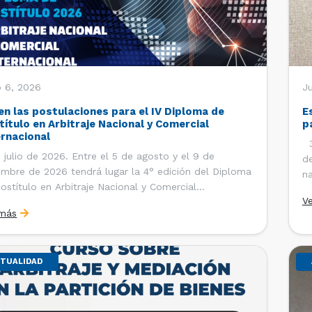
o 6, 2026
J
en las postulaciones para el IV Diploma de
E
título en Arbitraje Nacional y Comercial
p
ernacional
30
 julio de 2026. Entre el 5 de agosto y el 9 de
de
embre de 2026 tendrá lugar la 4° edición del Diploma
na
ostítulo en Arbitraje Nacional y Comercial
Ce
V
rnacional, organizado por el Departamento de
Co
 más
cho Internacional de la Facultad de Derecho de la
ersidad de Chile y […]
TUALIDAD