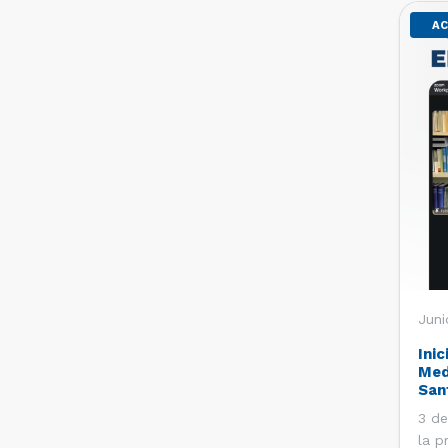
AC
Juni
Inic
Med
San
3 de
la p