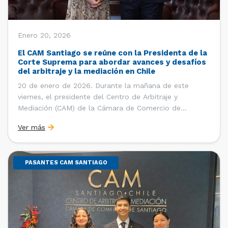
Enero 20, 2026
El CAM Santiago se reúne con la Presidenta de la
Corte Suprema para abordar avances y desafíos
del arbitraje y la mediación en Chile
20 de enero de 2026. Durante la mañana de este
viernes, el presidente del Centro de Arbitraje y
Mediación (CAM) de la Cámara de Comercio de
Santiago (CCS), Ricardo Riesco; la directora ejecutiva
Ver más
del CAM Santiago, Ximena Vial; y el gerente general de
la CCS, Carlos Soublette, sostuvieron un encuentro […]
PASANTES CAM SANTIAGO