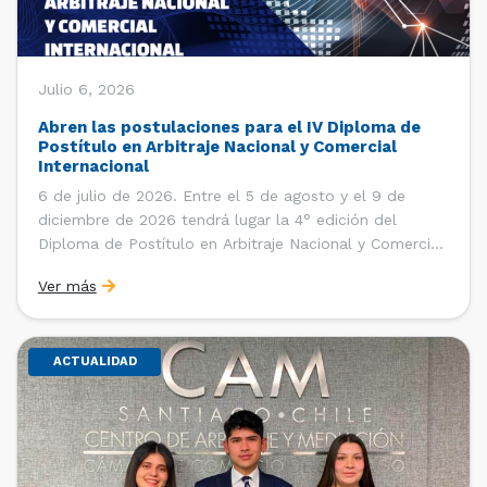
Julio 6, 2026
Abren las postulaciones para el IV Diploma de
Postítulo en Arbitraje Nacional y Comercial
Internacional
6 de julio de 2026. Entre el 5 de agosto y el 9 de
diciembre de 2026 tendrá lugar la 4° edición del
Diploma de Postítulo en Arbitraje Nacional y Comercial
Internacional, organizado por el Departamento de
Ver más
Derecho Internacional de la Facultad de Derecho de la
Universidad de Chile y […]
ACTUALIDAD