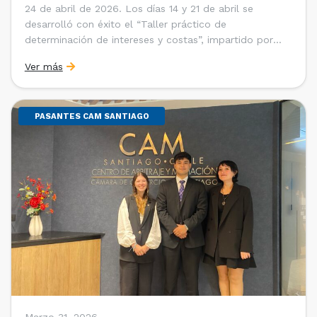
24 de abril de 2026. Los días 14 y 21 de abril se
desarrolló con éxito el “Taller práctico de
determinación de intereses y costas”, impartido por
Sebastián Cerda (Economista de la Pontificia
Ver más
Universidad Católica de Chile y Magíster en Economía
de la Universidad de Chicago) y María Luisa Petitpas
[…]
PASANTES CAM SANTIAGO