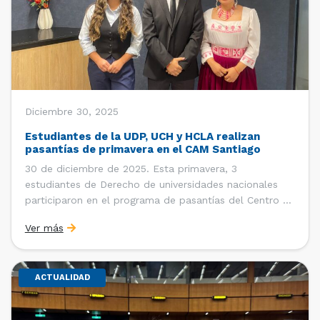
Diciembre 30, 2025
Estudiantes de la UDP, UCH y HCLA realizan
pasantías de primavera en el CAM Santiago
30 de diciembre de 2025. Esta primavera, 3
estudiantes de Derecho de universidades nacionales
participaron en el programa de pasantías del Centro de
Arbitraje y Mediación (CAM) de la Cámara de Comercio
Ver más
de Santiago (CCS). Entre el 3 de noviembre y el 30 de
diciembre realizaron su pasantía Ingrid Ivania […]
ACTUALIDAD