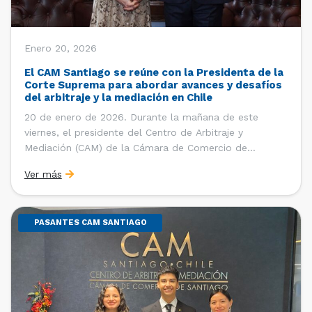
Enero 20, 2026
El CAM Santiago se reúne con la Presidenta de la
Corte Suprema para abordar avances y desafíos
del arbitraje y la mediación en Chile
20 de enero de 2026. Durante la mañana de este
viernes, el presidente del Centro de Arbitraje y
Mediación (CAM) de la Cámara de Comercio de
Santiago (CCS), Ricardo Riesco; la directora ejecutiva
Ver más
del CAM Santiago, Ximena Vial; y el gerente general de
la CCS, Carlos Soublette, sostuvieron un encuentro […]
PASANTES CAM SANTIAGO