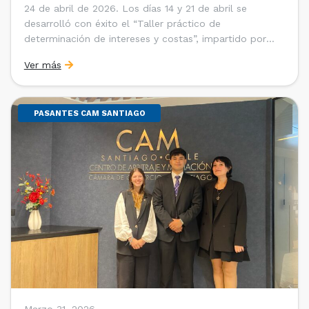
24 de abril de 2026. Los días 14 y 21 de abril se
desarrolló con éxito el “Taller práctico de
determinación de intereses y costas”, impartido por
Sebastián Cerda (Economista de la Pontificia
Ver más
Universidad Católica de Chile y Magíster en Economía
de la Universidad de Chicago) y María Luisa Petitpas
[…]
PASANTES CAM SANTIAGO