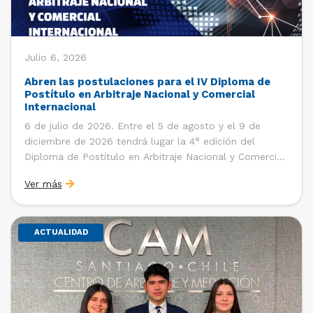
Julio 6, 2026
Abren las postulaciones para el IV Diploma de
Postítulo en Arbitraje Nacional y Comercial
Internacional
6 de julio de 2026. Entre el 5 de agosto y el 9 de
diciembre de 2026 tendrá lugar la 4° edición del
Diploma de Postítulo en Arbitraje Nacional y Comercial
Internacional, organizado por el Departamento de
Ver más
Derecho Internacional de la Facultad de Derecho de la
Universidad de Chile y […]
ACTUALIDAD