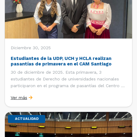
Diciembre 30, 2025
Estudiantes de la UDP, UCH y HCLA realizan
pasantías de primavera en el CAM Santiago
30 de diciembre de 2025. Esta primavera, 3
estudiantes de Derecho de universidades nacionales
participaron en el programa de pasantías del Centro de
Arbitraje y Mediación (CAM) de la Cámara de Comercio
Ver más
de Santiago (CCS). Entre el 3 de noviembre y el 30 de
diciembre realizaron su pasantía Ingrid Ivania […]
ACTUALIDAD