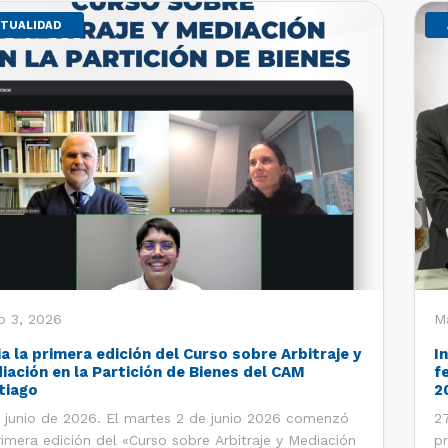
TUALIDAD
o 3, 2026
M
ia la primera edición del Curso sobre Arbitraje y
I
iación en la Partición de Bienes del CAM
f
tiago
2
 junio de 2026. El martes 2 de junio 2026 comenzó
27
rimera edición del «Curso sobre Arbitraje y Mediación
pr