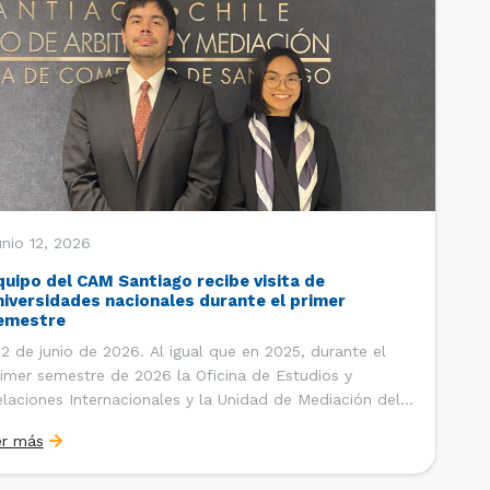
nio 12, 2026
quipo del CAM Santiago recibe visita de
niversidades nacionales durante el primer
emestre
 de junio de 2026. Al igual que en 2025, durante el
imer semestre de 2026 la Oficina de Estudios y
laciones Internacionales y la Unidad de Mediación del
ntro de Arbitraje y Mediación (CAM) de la Cámara de
er más
mercio de Santiago (CCS) han recibido la visita de
tudiantes de […]