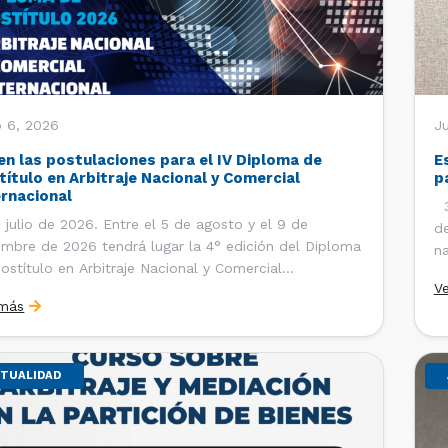
o 6, 2026
J
en las postulaciones para el IV Diploma de
E
título en Arbitraje Nacional y Comercial
p
ernacional
30
 julio de 2026. Entre el 5 de agosto y el 9 de
de
embre de 2026 tendrá lugar la 4° edición del Diploma
na
ostítulo en Arbitraje Nacional y Comercial
Ce
V
rnacional, organizado por el Departamento de
Co
 más
cho Internacional de la Facultad de Derecho de la
ersidad de Chile y […]
TUALIDAD