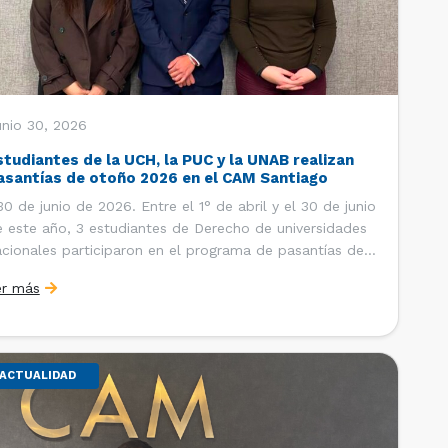
unio 30, 2026
studiantes de la UCH, la PUC y la UNAB realizan
asantías de otoño 2026 en el CAM Santiago
 de junio de 2026. Entre el 1° de abril y el 30 de junio
 este año, 3 estudiantes de Derecho de universidades
cionales participaron en el programa de pasantías del
ntro de Arbitraje y Mediación (CAM) de la Cámara de
er más
mercio de Santiago (CCS). Así, se realizaron […]
ACTUALIDAD