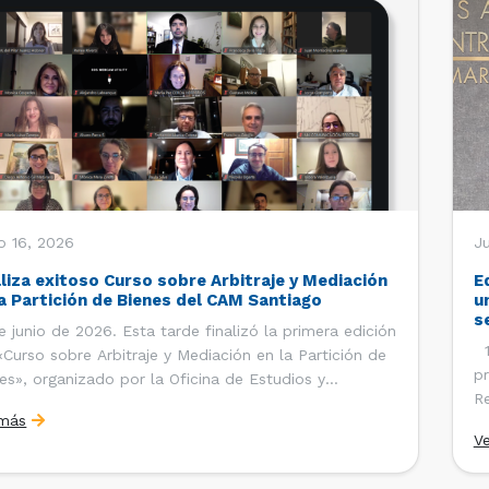
o 16, 2026
Ju
aliza exitoso Curso sobre Arbitraje y Mediación
E
la Partición de Bienes del CAM Santiago
u
s
e junio de 2026. Esta tarde finalizó la primera edición
12
«Curso sobre Arbitraje y Mediación en la Partición de
pr
es», organizado por la Oficina de Estudios y
Re
ciones Internacionales del Centro de Arbitraje y
 más
Ce
ación (CAM) de la Cámara de Comercio de Santiago
V
Co
). El curso contó con […]
es