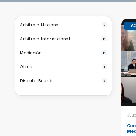
Arbitraje Nacional
9
AC
Arbitraje Internacional
11
Mediación
11
Otros
4
Dispute Boards
9
Juli
Con
Med