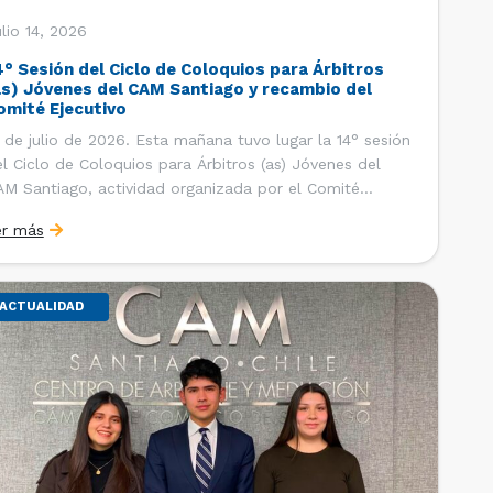
lio 14, 2026
4° Sesión del Ciclo de Coloquios para Árbitros
as) Jóvenes del CAM Santiago y recambio del
omité Ejecutivo
 de julio de 2026. Esta mañana tuvo lugar la 14° sesión
l Ciclo de Coloquios para Árbitros (as) Jóvenes del
M Santiago, actividad organizada por el Comité
ecutivo de los AJ CAM Santiago y la Oficina de
er más
tudios y Relaciones Internacionales del Centro, con la
nalidad de que los integrantes […]
ACTUALIDAD