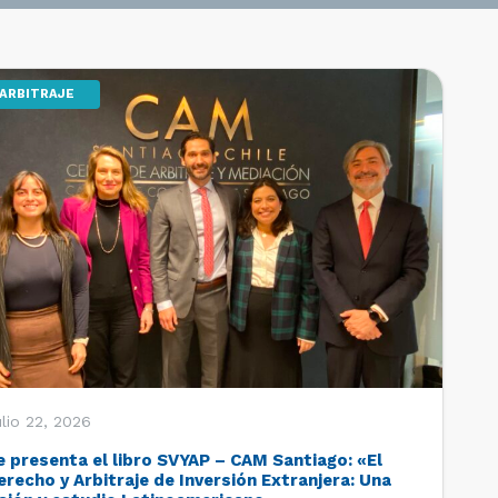
ARBITRAJE
lio 22, 2026
e presenta el libro SVYAP – CAM Santiago: «El
erecho y Arbitraje de Inversión Extranjera: Una