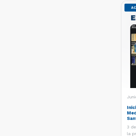
AC
Juni
Inic
Med
San
3 de
la p