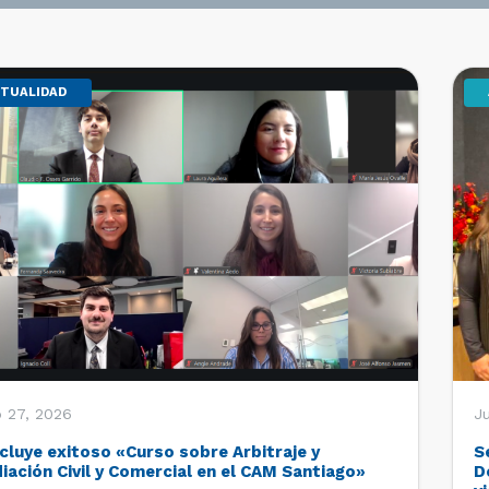
TUALIDAD
o 27, 2026
Ju
cluye exitoso «Curso sobre Arbitraje y
S
iación Civil y Comercial en el CAM Santiago»
D