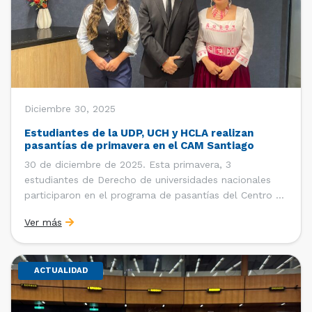
Diciembre 30, 2025
Estudiantes de la UDP, UCH y HCLA realizan
pasantías de primavera en el CAM Santiago
30 de diciembre de 2025. Esta primavera, 3
estudiantes de Derecho de universidades nacionales
participaron en el programa de pasantías del Centro de
Arbitraje y Mediación (CAM) de la Cámara de Comercio
Ver más
de Santiago (CCS). Entre el 3 de noviembre y el 30 de
diciembre realizaron su pasantía Ingrid Ivania […]
ACTUALIDAD