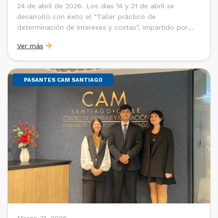
24 de abril de 2026. Los días 14 y 21 de abril se
desarrolló con éxito el “Taller práctico de
determinación de intereses y costas”, impartido por
Sebastián Cerda (Economista de la Pontificia
Ver más
Universidad Católica de Chile y Magíster en Economía
de la Universidad de Chicago) y María Luisa Petitpas
[…]
PASANTES CAM SANTIAGO