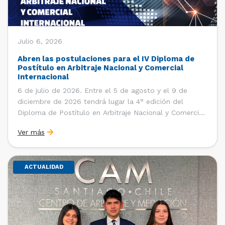
Julio 6, 2026
Abren las postulaciones para el IV Diploma de
Postítulo en Arbitraje Nacional y Comercial
Internacional
6 de julio de 2026. Entre el 5 de agosto y el 9 de
diciembre de 2026 tendrá lugar la 4° edición del
Diploma de Postítulo en Arbitraje Nacional y Comercial
Internacional, organizado por el Departamento de
Ver más
Derecho Internacional de la Facultad de Derecho de la
Universidad de Chile y […]
ACTUALIDAD