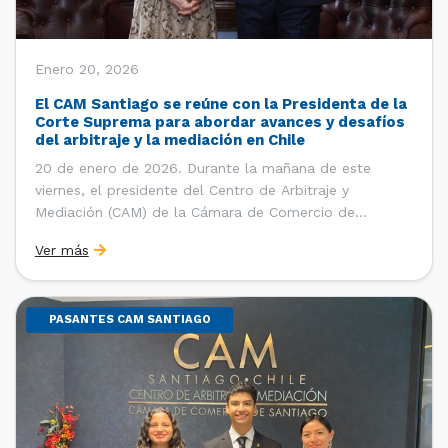
Enero 20, 2026
El CAM Santiago se reúne con la Presidenta de la
Corte Suprema para abordar avances y desafíos
del arbitraje y la mediación en Chile
20 de enero de 2026. Durante la mañana de este
viernes, el presidente del Centro de Arbitraje y
Mediación (CAM) de la Cámara de Comercio de
Santiago (CCS), Ricardo Riesco; la directora ejecutiva
Ver más
del CAM Santiago, Ximena Vial; y el gerente general de
la CCS, Carlos Soublette, sostuvieron un encuentro […]
PASANTES CAM SANTIAGO