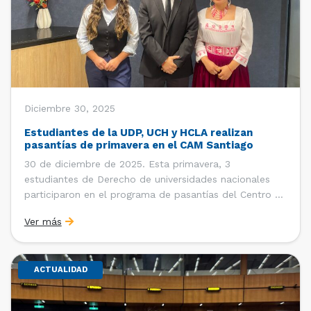
Diciembre 30, 2025
Estudiantes de la UDP, UCH y HCLA realizan
pasantías de primavera en el CAM Santiago
30 de diciembre de 2025. Esta primavera, 3
estudiantes de Derecho de universidades nacionales
participaron en el programa de pasantías del Centro de
Arbitraje y Mediación (CAM) de la Cámara de Comercio
Ver más
de Santiago (CCS). Entre el 3 de noviembre y el 30 de
diciembre realizaron su pasantía Ingrid Ivania […]
ACTUALIDAD