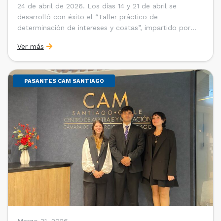
24 de abril de 2026. Los días 14 y 21 de abril se
desarrolló con éxito el “Taller práctico de
determinación de intereses y costas”, impartido por
Sebastián Cerda (Economista de la Pontificia
Ver más
Universidad Católica de Chile y Magíster en Economía
de la Universidad de Chicago) y María Luisa Petitpas
[…]
PASANTES CAM SANTIAGO