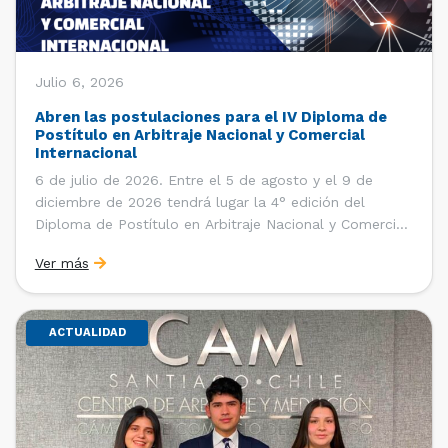
Julio 6, 2026
Abren las postulaciones para el IV Diploma de
Postítulo en Arbitraje Nacional y Comercial
Internacional
6 de julio de 2026. Entre el 5 de agosto y el 9 de
diciembre de 2026 tendrá lugar la 4° edición del
Diploma de Postítulo en Arbitraje Nacional y Comercial
Internacional, organizado por el Departamento de
Ver más
Derecho Internacional de la Facultad de Derecho de la
Universidad de Chile y […]
ACTUALIDAD