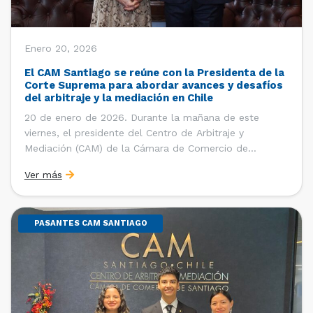
Enero 20, 2026
El CAM Santiago se reúne con la Presidenta de la
Corte Suprema para abordar avances y desafíos
del arbitraje y la mediación en Chile
20 de enero de 2026. Durante la mañana de este
viernes, el presidente del Centro de Arbitraje y
Mediación (CAM) de la Cámara de Comercio de
Santiago (CCS), Ricardo Riesco; la directora ejecutiva
Ver más
del CAM Santiago, Ximena Vial; y el gerente general de
la CCS, Carlos Soublette, sostuvieron un encuentro […]
PASANTES CAM SANTIAGO