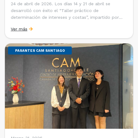
24 de abril de 2026. Los días 14 y 21 de abril se
desarrolló con éxito el “Taller práctico de
determinación de intereses y costas”, impartido por
Sebastián Cerda (Economista de la Pontificia
Ver más
Universidad Católica de Chile y Magíster en Economía
de la Universidad de Chicago) y María Luisa Petitpas
[…]
PASANTES CAM SANTIAGO