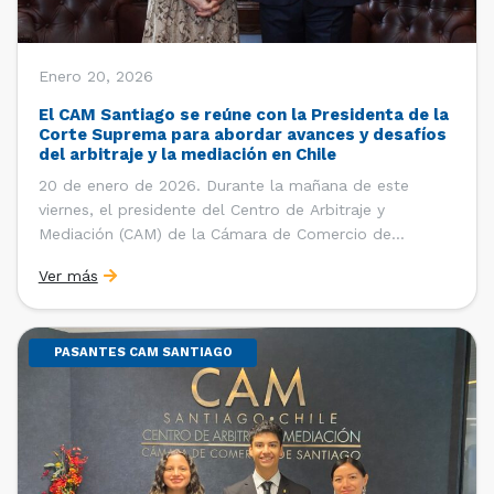
Enero 20, 2026
El CAM Santiago se reúne con la Presidenta de la
Corte Suprema para abordar avances y desafíos
del arbitraje y la mediación en Chile
20 de enero de 2026. Durante la mañana de este
viernes, el presidente del Centro de Arbitraje y
Mediación (CAM) de la Cámara de Comercio de
Santiago (CCS), Ricardo Riesco; la directora ejecutiva
Ver más
del CAM Santiago, Ximena Vial; y el gerente general de
la CCS, Carlos Soublette, sostuvieron un encuentro […]
PASANTES CAM SANTIAGO