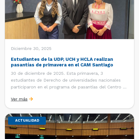
Diciembre 30, 2025
Estudiantes de la UDP, UCH y HCLA realizan
pasantías de primavera en el CAM Santiago
30 de diciembre de 2025. Esta primavera, 3
estudiantes de Derecho de universidades nacionales
participaron en el programa de pasantías del Centro de
Arbitraje y Mediación (CAM) de la Cámara de Comercio
Ver más
de Santiago (CCS). Entre el 3 de noviembre y el 30 de
diciembre realizaron su pasantía Ingrid Ivania […]
ACTUALIDAD