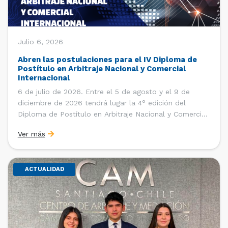
Julio 6, 2026
Abren las postulaciones para el IV Diploma de
Postítulo en Arbitraje Nacional y Comercial
Internacional
6 de julio de 2026. Entre el 5 de agosto y el 9 de
diciembre de 2026 tendrá lugar la 4° edición del
Diploma de Postítulo en Arbitraje Nacional y Comercial
Internacional, organizado por el Departamento de
Ver más
Derecho Internacional de la Facultad de Derecho de la
Universidad de Chile y […]
ACTUALIDAD