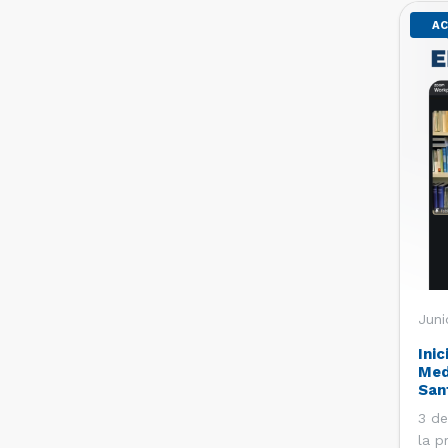
AC
Juni
Inic
Med
San
3 de
la p