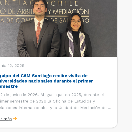
nio 12, 2026
quipo del CAM Santiago recibe visita de
niversidades nacionales durante el primer
emestre
 de junio de 2026. Al igual que en 2025, durante el
imer semestre de 2026 la Oficina de Estudios y
laciones Internacionales y la Unidad de Mediación del
ntro de Arbitraje y Mediación (CAM) de la Cámara de
er más
mercio de Santiago (CCS) han recibido la visita de
tudiantes de […]