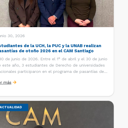
unio 30, 2026
studiantes de la UCH, la PUC y la UNAB realizan
asantías de otoño 2026 en el CAM Santiago
 de junio de 2026. Entre el 1° de abril y el 30 de junio
 este año, 3 estudiantes de Derecho de universidades
cionales participaron en el programa de pasantías del
ntro de Arbitraje y Mediación (CAM) de la Cámara de
er más
mercio de Santiago (CCS). Así, se realizaron […]
ACTUALIDAD