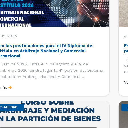
o 6, 2026
J
en las postulaciones para el IV Diploma de
E
título en Arbitraje Nacional y Comercial
p
ernacional
30
 julio de 2026. Entre el 5 de agosto y el 9 de
de
embre de 2026 tendrá lugar la 4° edición del Diploma
na
ostítulo en Arbitraje Nacional y Comercial
Ce
V
rnacional, organizado por el Departamento de
Co
 más
cho Internacional de la Facultad de Derecho de la
ersidad de Chile y […]
TUALIDAD