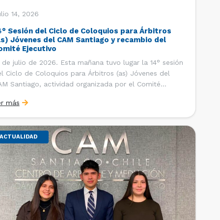
lio 14, 2026
4° Sesión del Ciclo de Coloquios para Árbitros
as) Jóvenes del CAM Santiago y recambio del
omité Ejecutivo
 de julio de 2026. Esta mañana tuvo lugar la 14° sesión
l Ciclo de Coloquios para Árbitros (as) Jóvenes del
M Santiago, actividad organizada por el Comité
ecutivo de los AJ CAM Santiago y la Oficina de
er más
tudios y Relaciones Internacionales del Centro, con la
nalidad de que los integrantes […]
ACTUALIDAD