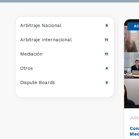
Arbitraje Nacional
9
AC
Arbitraje Internacional
11
Mediación
11
Otros
4
Dispute Boards
9
Juli
Con
Med