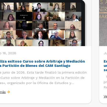
o 16, 2026
Ju
aliza exitoso Curso sobre Arbitraje y Mediación
E
la Partición de Bienes del CAM Santiago
u
s
e junio de 2026. Esta tarde finalizó la primera edición
12
«Curso sobre Arbitraje y Mediación en la Partición de
pr
es», organizado por la Oficina de Estudios y
Re
ciones Internacionales del Centro de Arbitraje y
 más
Ce
ación (CAM) de la Cámara de Comercio de Santiago
V
Co
). El curso contó con […]
es