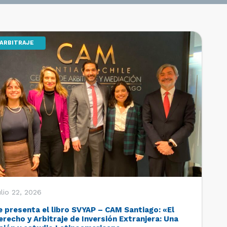
ARBITRAJE
lio 22, 2026
e presenta el libro SVYAP – CAM Santiago: «El
erecho y Arbitraje de Inversión Extranjera: Una