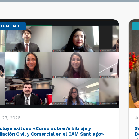
TUALIDAD
o 27, 2026
Ju
cluye exitoso «Curso sobre Arbitraje y
S
iación Civil y Comercial en el CAM Santiago»
D