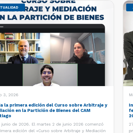
TUALIDAD
o 3, 2026
M
ia la primera edición del Curso sobre Arbitraje y
I
iación en la Partición de Bienes del CAM
f
tiago
2
 junio de 2026. El martes 2 de junio 2026 comenzó
27
rimera edición del «Curso sobre Arbitraje y Mediación
pr