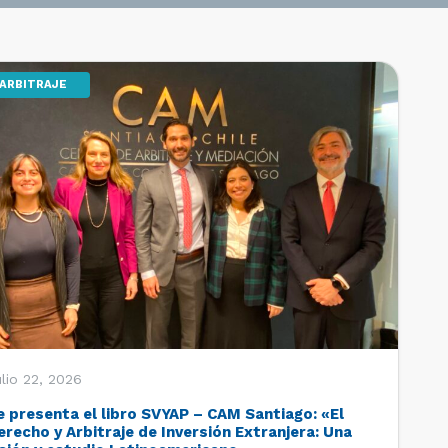
ARBITRAJE
lio 22, 2026
e presenta el libro SVYAP – CAM Santiago: «El
erecho y Arbitraje de Inversión Extranjera: Una