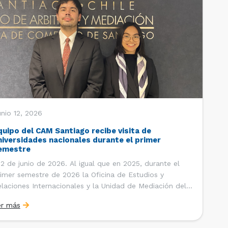
nio 12, 2026
quipo del CAM Santiago recibe visita de
niversidades nacionales durante el primer
emestre
 de junio de 2026. Al igual que en 2025, durante el
imer semestre de 2026 la Oficina de Estudios y
laciones Internacionales y la Unidad de Mediación del
ntro de Arbitraje y Mediación (CAM) de la Cámara de
er más
mercio de Santiago (CCS) han recibido la visita de
tudiantes de […]