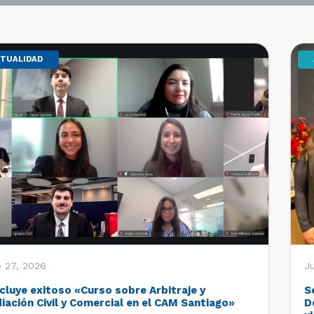
TUALIDAD
o 27, 2026
Ju
cluye exitoso «Curso sobre Arbitraje y
S
iación Civil y Comercial en el CAM Santiago»
D