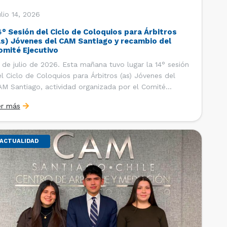
lio 14, 2026
4° Sesión del Ciclo de Coloquios para Árbitros
as) Jóvenes del CAM Santiago y recambio del
omité Ejecutivo
 de julio de 2026. Esta mañana tuvo lugar la 14° sesión
l Ciclo de Coloquios para Árbitros (as) Jóvenes del
M Santiago, actividad organizada por el Comité
ecutivo de los AJ CAM Santiago y la Oficina de
er más
tudios y Relaciones Internacionales del Centro, con la
nalidad de que los integrantes […]
ACTUALIDAD