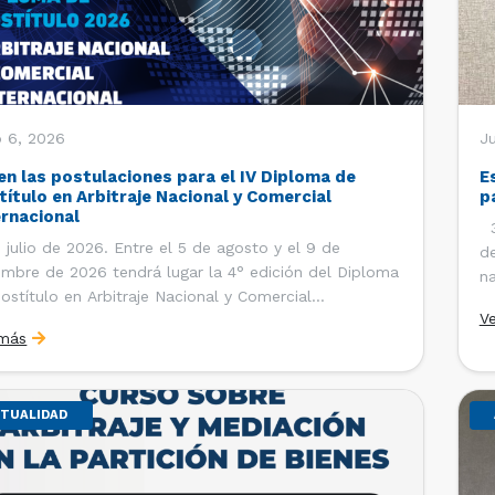
o 6, 2026
J
en las postulaciones para el IV Diploma de
E
título en Arbitraje Nacional y Comercial
p
ernacional
30
 julio de 2026. Entre el 5 de agosto y el 9 de
de
embre de 2026 tendrá lugar la 4° edición del Diploma
na
ostítulo en Arbitraje Nacional y Comercial
Ce
V
rnacional, organizado por el Departamento de
Co
 más
cho Internacional de la Facultad de Derecho de la
ersidad de Chile y […]
TUALIDAD