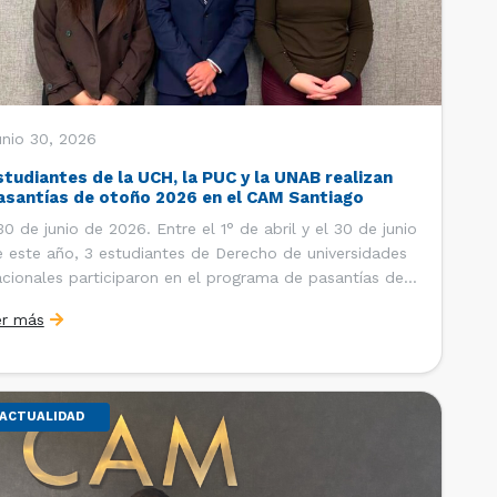
unio 30, 2026
studiantes de la UCH, la PUC y la UNAB realizan
asantías de otoño 2026 en el CAM Santiago
 de junio de 2026. Entre el 1° de abril y el 30 de junio
 este año, 3 estudiantes de Derecho de universidades
cionales participaron en el programa de pasantías del
ntro de Arbitraje y Mediación (CAM) de la Cámara de
er más
mercio de Santiago (CCS). Así, se realizaron […]
ACTUALIDAD