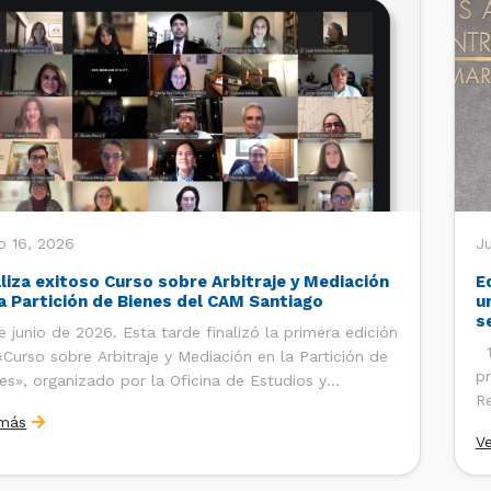
o 16, 2026
Ju
aliza exitoso Curso sobre Arbitraje y Mediación
E
la Partición de Bienes del CAM Santiago
u
s
e junio de 2026. Esta tarde finalizó la primera edición
12
«Curso sobre Arbitraje y Mediación en la Partición de
pr
es», organizado por la Oficina de Estudios y
Re
ciones Internacionales del Centro de Arbitraje y
 más
Ce
ación (CAM) de la Cámara de Comercio de Santiago
V
Co
). El curso contó con […]
es