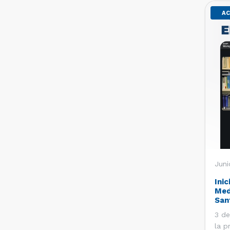
AC
Juni
Inic
Med
San
3 de
la p