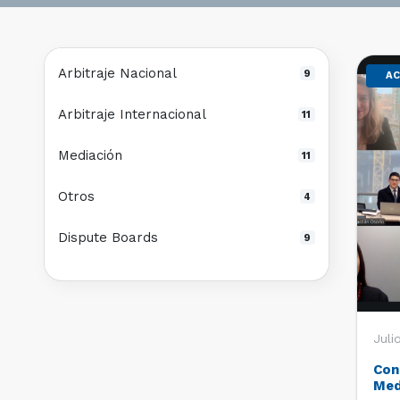
Arbitraje Nacional
9
AC
Arbitraje Internacional
11
Mediación
11
Otros
4
Dispute Boards
9
Juli
Con
Med