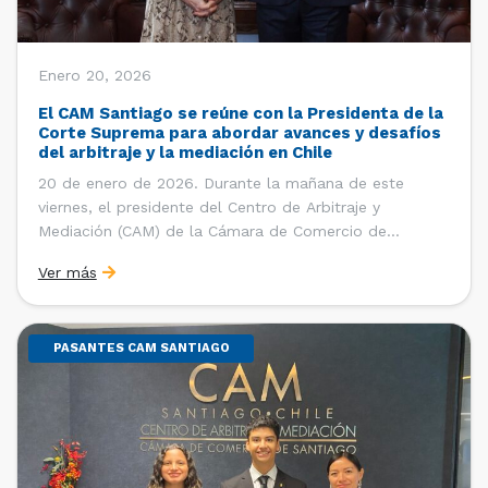
Enero 20, 2026
El CAM Santiago se reúne con la Presidenta de la
Corte Suprema para abordar avances y desafíos
del arbitraje y la mediación en Chile
20 de enero de 2026. Durante la mañana de este
viernes, el presidente del Centro de Arbitraje y
Mediación (CAM) de la Cámara de Comercio de
Santiago (CCS), Ricardo Riesco; la directora ejecutiva
Ver más
del CAM Santiago, Ximena Vial; y el gerente general de
la CCS, Carlos Soublette, sostuvieron un encuentro […]
PASANTES CAM SANTIAGO