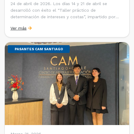
24 de abril de 2026. Los días 14 y 21 de abril se
desarrolló con éxito el “Taller práctico de
determinación de intereses y costas”, impartido por
Sebastián Cerda (Economista de la Pontificia
Ver más
Universidad Católica de Chile y Magíster en Economía
de la Universidad de Chicago) y María Luisa Petitpas
[…]
PASANTES CAM SANTIAGO