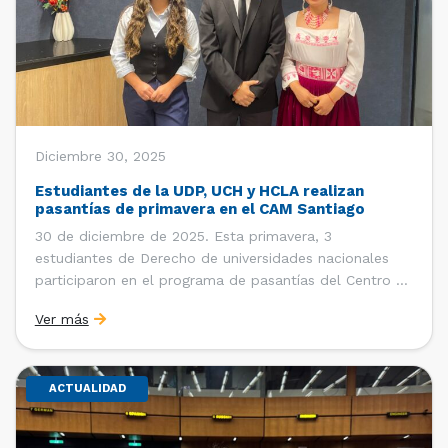
Diciembre 30, 2025
Estudiantes de la UDP, UCH y HCLA realizan
pasantías de primavera en el CAM Santiago
30 de diciembre de 2025. Esta primavera, 3
estudiantes de Derecho de universidades nacionales
participaron en el programa de pasantías del Centro de
Arbitraje y Mediación (CAM) de la Cámara de Comercio
Ver más
de Santiago (CCS). Entre el 3 de noviembre y el 30 de
diciembre realizaron su pasantía Ingrid Ivania […]
ACTUALIDAD