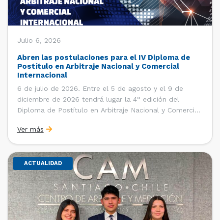
Julio 6, 2026
Abren las postulaciones para el IV Diploma de
Postítulo en Arbitraje Nacional y Comercial
Internacional
6 de julio de 2026. Entre el 5 de agosto y el 9 de
diciembre de 2026 tendrá lugar la 4° edición del
Diploma de Postítulo en Arbitraje Nacional y Comercial
Internacional, organizado por el Departamento de
Ver más
Derecho Internacional de la Facultad de Derecho de la
Universidad de Chile y […]
ACTUALIDAD