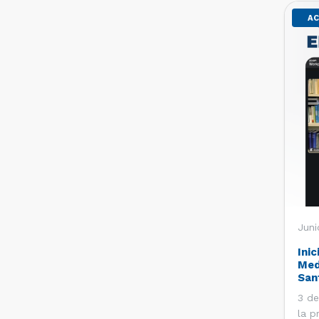
AC
Juni
Inic
Med
San
3 de
la p