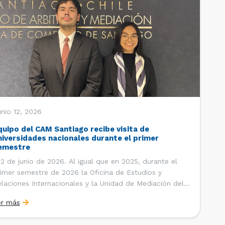
nio 12, 2026
quipo del CAM Santiago recibe visita de
niversidades nacionales durante el primer
emestre
 de junio de 2026. Al igual que en 2025, durante el
imer semestre de 2026 la Oficina de Estudios y
laciones Internacionales y la Unidad de Mediación del
ntro de Arbitraje y Mediación (CAM) de la Cámara de
er más
mercio de Santiago (CCS) han recibido la visita de
tudiantes de […]