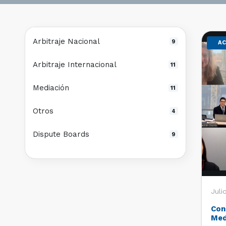
Arbitraje Nacional
9
AC
Arbitraje Internacional
11
Mediación
11
Otros
4
Dispute Boards
9
Juli
Con
Med