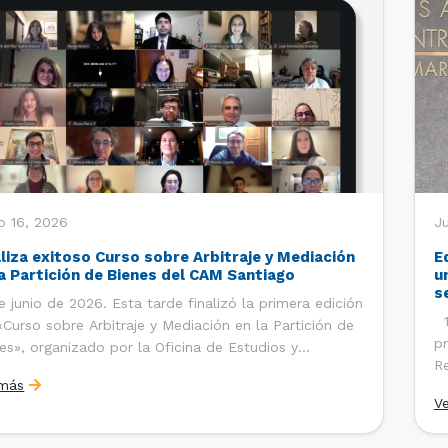
o 16, 2026
Ju
aliza exitoso Curso sobre Arbitraje y Mediación
E
la Partición de Bienes del CAM Santiago
u
s
e junio de 2026. Esta tarde finalizó la primera edición
12
«Curso sobre Arbitraje y Mediación en la Partición de
pr
es», organizado por la Oficina de Estudios y
Re
ciones Internacionales del Centro de Arbitraje y
 más
Ce
ación (CAM) de la Cámara de Comercio de Santiago
V
Co
). El curso contó con […]
es