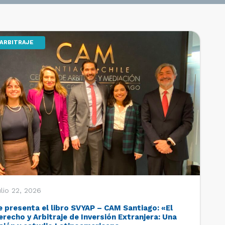
ARBITRAJE
lio 22, 2026
e presenta el libro SVYAP – CAM Santiago: «El
erecho y Arbitraje de Inversión Extranjera: Una