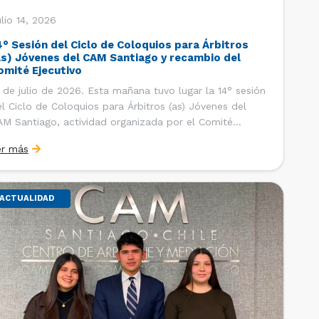
lio 14, 2026
4° Sesión del Ciclo de Coloquios para Árbitros
as) Jóvenes del CAM Santiago y recambio del
omité Ejecutivo
 de julio de 2026. Esta mañana tuvo lugar la 14° sesión
l Ciclo de Coloquios para Árbitros (as) Jóvenes del
M Santiago, actividad organizada por el Comité
ecutivo de los AJ CAM Santiago y la Oficina de
er más
tudios y Relaciones Internacionales del Centro, con la
nalidad de que los integrantes […]
ACTUALIDAD