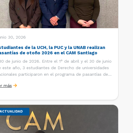
unio 30, 2026
studiantes de la UCH, la PUC y la UNAB realizan
asantías de otoño 2026 en el CAM Santiago
 de junio de 2026. Entre el 1° de abril y el 30 de junio
 este año, 3 estudiantes de Derecho de universidades
cionales participaron en el programa de pasantías del
ntro de Arbitraje y Mediación (CAM) de la Cámara de
er más
mercio de Santiago (CCS). Así, se realizaron […]
ACTUALIDAD