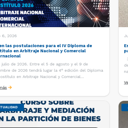
o 6, 2026
J
en las postulaciones para el IV Diploma de
E
título en Arbitraje Nacional y Comercial
p
ernacional
30
 julio de 2026. Entre el 5 de agosto y el 9 de
de
embre de 2026 tendrá lugar la 4° edición del Diploma
na
ostítulo en Arbitraje Nacional y Comercial
Ce
V
rnacional, organizado por el Departamento de
Co
 más
cho Internacional de la Facultad de Derecho de la
ersidad de Chile y […]
TUALIDAD