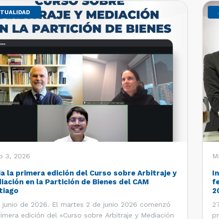
TUALIDAD
o 3, 2026
M
ia la primera edición del Curso sobre Arbitraje y
I
iación en la Partición de Bienes del CAM
f
tiago
2
 junio de 2026. El martes 2 de junio 2026 comenzó
27
rimera edición del «Curso sobre Arbitraje y Mediación
pr