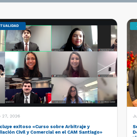
TUALIDAD
o 27, 2026
Ju
cluye exitoso «Curso sobre Arbitraje y
S
iación Civil y Comercial en el CAM Santiago»
D