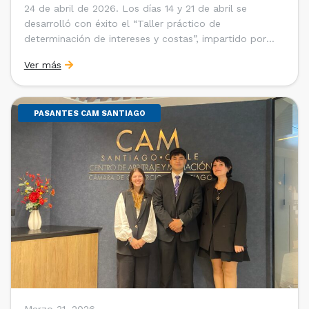
24 de abril de 2026. Los días 14 y 21 de abril se
desarrolló con éxito el “Taller práctico de
determinación de intereses y costas”, impartido por
Sebastián Cerda (Economista de la Pontificia
Ver más
Universidad Católica de Chile y Magíster en Economía
de la Universidad de Chicago) y María Luisa Petitpas
[…]
PASANTES CAM SANTIAGO