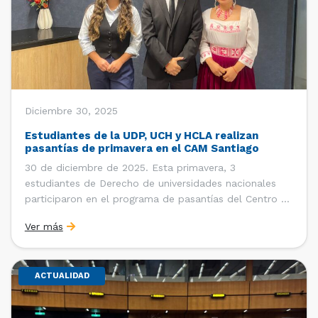
Diciembre 30, 2025
Estudiantes de la UDP, UCH y HCLA realizan
pasantías de primavera en el CAM Santiago
30 de diciembre de 2025. Esta primavera, 3
estudiantes de Derecho de universidades nacionales
participaron en el programa de pasantías del Centro de
Arbitraje y Mediación (CAM) de la Cámara de Comercio
Ver más
de Santiago (CCS). Entre el 3 de noviembre y el 30 de
diciembre realizaron su pasantía Ingrid Ivania […]
ACTUALIDAD