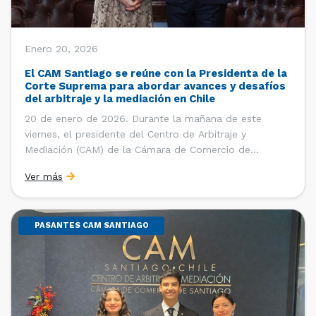
Enero 20, 2026
El CAM Santiago se reúne con la Presidenta de la
Corte Suprema para abordar avances y desafíos
del arbitraje y la mediación en Chile
20 de enero de 2026. Durante la mañana de este
viernes, el presidente del Centro de Arbitraje y
Mediación (CAM) de la Cámara de Comercio de
Santiago (CCS), Ricardo Riesco; la directora ejecutiva
Ver más
del CAM Santiago, Ximena Vial; y el gerente general de
la CCS, Carlos Soublette, sostuvieron un encuentro […]
PASANTES CAM SANTIAGO