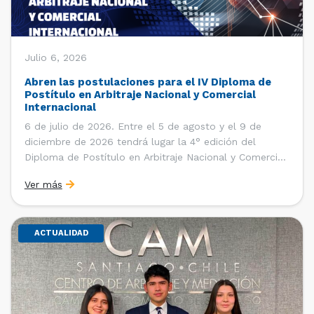
Julio 6, 2026
Abren las postulaciones para el IV Diploma de
Postítulo en Arbitraje Nacional y Comercial
Internacional
6 de julio de 2026. Entre el 5 de agosto y el 9 de
diciembre de 2026 tendrá lugar la 4° edición del
Diploma de Postítulo en Arbitraje Nacional y Comercial
Internacional, organizado por el Departamento de
Ver más
Derecho Internacional de la Facultad de Derecho de la
Universidad de Chile y […]
ACTUALIDAD