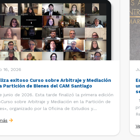
o 16, 2026
Ju
aliza exitoso Curso sobre Arbitraje y Mediación
E
la Partición de Bienes del CAM Santiago
u
s
e junio de 2026. Esta tarde finalizó la primera edición
12
«Curso sobre Arbitraje y Mediación en la Partición de
pr
es», organizado por la Oficina de Estudios y
Re
ciones Internacionales del Centro de Arbitraje y
 más
Ce
ación (CAM) de la Cámara de Comercio de Santiago
V
Co
). El curso contó con […]
es