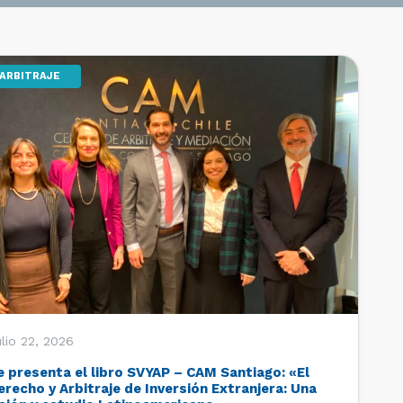
ARBITRAJE
lio 22, 2026
e presenta el libro SVYAP – CAM Santiago: «El
erecho y Arbitraje de Inversión Extranjera: Una