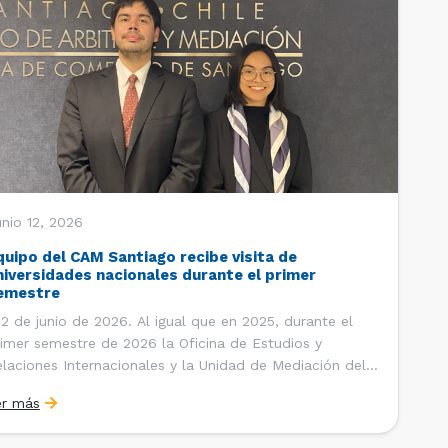
nio 12, 2026
quipo del CAM Santiago recibe visita de
niversidades nacionales durante el primer
emestre
 de junio de 2026. Al igual que en 2025, durante el
imer semestre de 2026 la Oficina de Estudios y
laciones Internacionales y la Unidad de Mediación del
ntro de Arbitraje y Mediación (CAM) de la Cámara de
er más
mercio de Santiago (CCS) han recibido la visita de
tudiantes de […]