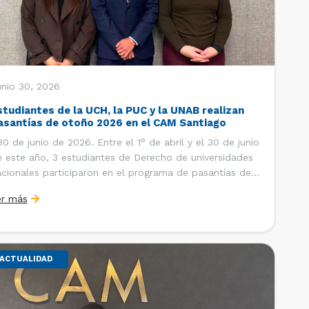
unio 30, 2026
studiantes de la UCH, la PUC y la UNAB realizan
asantías de otoño 2026 en el CAM Santiago
 de junio de 2026. Entre el 1° de abril y el 30 de junio
 este año, 3 estudiantes de Derecho de universidades
cionales participaron en el programa de pasantías del
ntro de Arbitraje y Mediación (CAM) de la Cámara de
er más
mercio de Santiago (CCS). Así, se realizaron […]
ACTUALIDAD