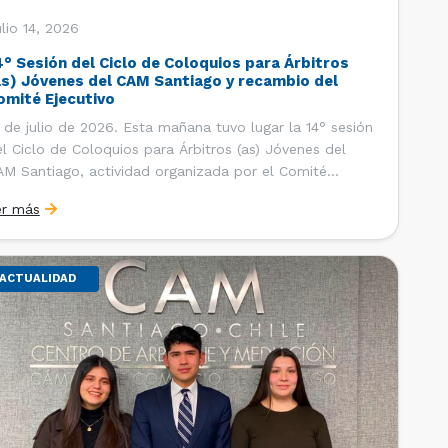
lio 14, 2026
4° Sesión del Ciclo de Coloquios para Árbitros
as) Jóvenes del CAM Santiago y recambio del
omité Ejecutivo
 de julio de 2026. Esta mañana tuvo lugar la 14° sesión
l Ciclo de Coloquios para Árbitros (as) Jóvenes del
M Santiago, actividad organizada por el Comité
ecutivo de los AJ CAM Santiago y la Oficina de
er más
tudios y Relaciones Internacionales del Centro, con la
nalidad de que los integrantes […]
ACTUALIDAD