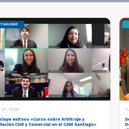
TUALIDAD
o 27, 2026
Ju
cluye exitoso «Curso sobre Arbitraje y
S
iación Civil y Comercial en el CAM Santiago»
D