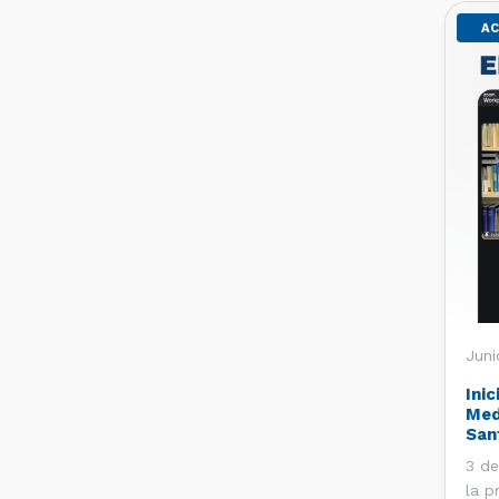
AC
Juni
Inic
Med
San
3 de
la p