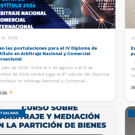
o 6, 2026
J
en las postulaciones para el IV Diploma de
E
título en Arbitraje Nacional y Comercial
p
ernacional
30
 julio de 2026. Entre el 5 de agosto y el 9 de
de
embre de 2026 tendrá lugar la 4° edición del Diploma
na
ostítulo en Arbitraje Nacional y Comercial
Ce
V
rnacional, organizado por el Departamento de
Co
 más
cho Internacional de la Facultad de Derecho de la
ersidad de Chile y […]
TUALIDAD