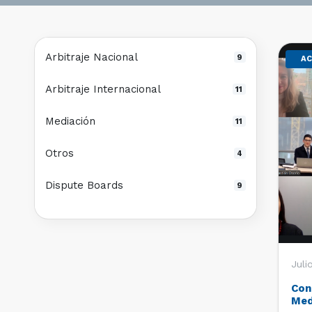
Arbitraje Nacional
9
AC
Arbitraje Internacional
11
Mediación
11
Otros
4
Dispute Boards
9
Juli
Con
Med