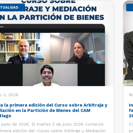
TUALIDAD
o 3, 2026
M
ia la primera edición del Curso sobre Arbitraje y
I
iación en la Partición de Bienes del CAM
f
tiago
2
 junio de 2026. El martes 2 de junio 2026 comenzó
27
rimera edición del «Curso sobre Arbitraje y Mediación
pr