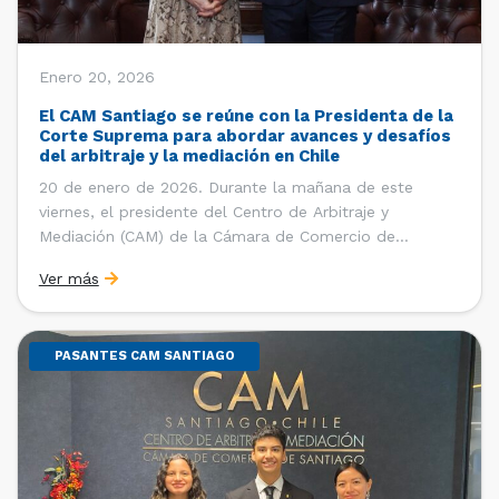
Enero 20, 2026
El CAM Santiago se reúne con la Presidenta de la
Corte Suprema para abordar avances y desafíos
del arbitraje y la mediación en Chile
20 de enero de 2026. Durante la mañana de este
viernes, el presidente del Centro de Arbitraje y
Mediación (CAM) de la Cámara de Comercio de
Santiago (CCS), Ricardo Riesco; la directora ejecutiva
Ver más
del CAM Santiago, Ximena Vial; y el gerente general de
la CCS, Carlos Soublette, sostuvieron un encuentro […]
PASANTES CAM SANTIAGO