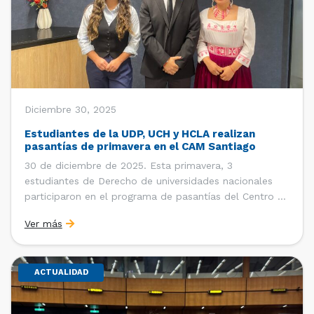
Diciembre 30, 2025
Estudiantes de la UDP, UCH y HCLA realizan
pasantías de primavera en el CAM Santiago
30 de diciembre de 2025. Esta primavera, 3
estudiantes de Derecho de universidades nacionales
participaron en el programa de pasantías del Centro de
Arbitraje y Mediación (CAM) de la Cámara de Comercio
Ver más
de Santiago (CCS). Entre el 3 de noviembre y el 30 de
diciembre realizaron su pasantía Ingrid Ivania […]
ACTUALIDAD