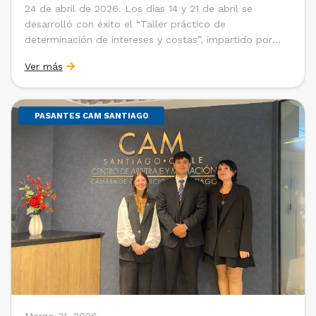
24 de abril de 2026. Los días 14 y 21 de abril se
desarrolló con éxito el “Taller práctico de
determinación de intereses y costas”, impartido por
Sebastián Cerda (Economista de la Pontificia
Ver más
Universidad Católica de Chile y Magíster en Economía
de la Universidad de Chicago) y María Luisa Petitpas
[…]
PASANTES CAM SANTIAGO