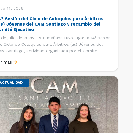
lio 14, 2026
4° Sesión del Ciclo de Coloquios para Árbitros
as) Jóvenes del CAM Santiago y recambio del
omité Ejecutivo
 de julio de 2026. Esta mañana tuvo lugar la 14° sesión
l Ciclo de Coloquios para Árbitros (as) Jóvenes del
M Santiago, actividad organizada por el Comité
ecutivo de los AJ CAM Santiago y la Oficina de
er más
tudios y Relaciones Internacionales del Centro, con la
nalidad de que los integrantes […]
ACTUALIDAD