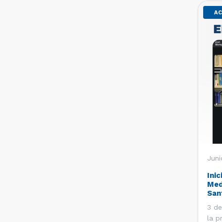
AC
Juni
Inic
Med
San
3 de
la p