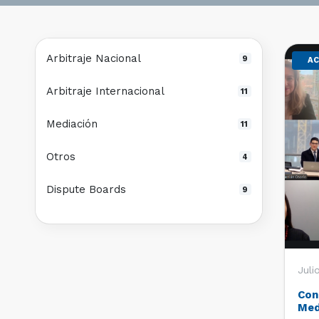
Arbitraje Nacional
9
AC
Arbitraje Internacional
11
Mediación
11
Otros
4
Dispute Boards
9
Juli
Con
Med