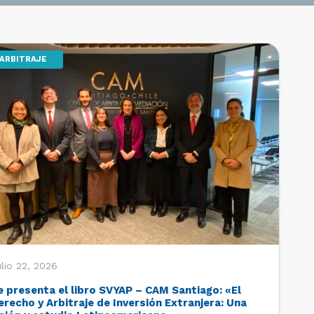
ARBITRAJE
lio 22, 2026
e presenta el libro SVYAP – CAM Santiago: «El
erecho y Arbitraje de Inversión Extranjera: Una