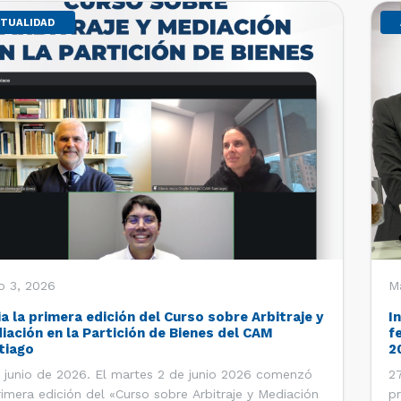
TUALIDAD
o 3, 2026
M
ia la primera edición del Curso sobre Arbitraje y
I
iación en la Partición de Bienes del CAM
f
tiago
2
 junio de 2026. El martes 2 de junio 2026 comenzó
27
rimera edición del «Curso sobre Arbitraje y Mediación
pr