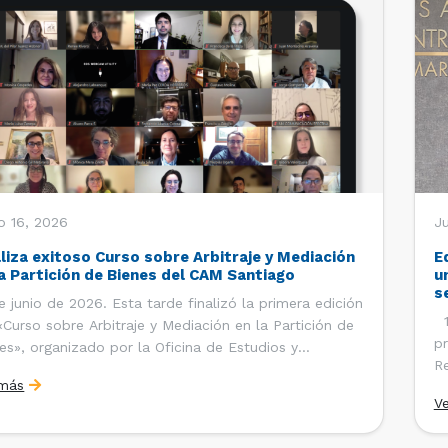
o 16, 2026
Ju
aliza exitoso Curso sobre Arbitraje y Mediación
E
la Partición de Bienes del CAM Santiago
u
s
e junio de 2026. Esta tarde finalizó la primera edición
12
«Curso sobre Arbitraje y Mediación en la Partición de
pr
es», organizado por la Oficina de Estudios y
Re
ciones Internacionales del Centro de Arbitraje y
 más
Ce
ación (CAM) de la Cámara de Comercio de Santiago
V
Co
). El curso contó con […]
es