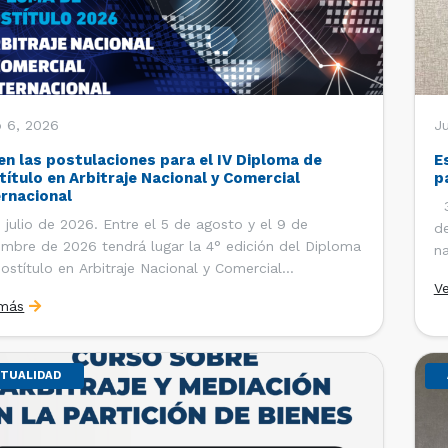
o 6, 2026
J
en las postulaciones para el IV Diploma de
E
título en Arbitraje Nacional y Comercial
p
ernacional
30
 julio de 2026. Entre el 5 de agosto y el 9 de
de
embre de 2026 tendrá lugar la 4° edición del Diploma
na
ostítulo en Arbitraje Nacional y Comercial
Ce
V
rnacional, organizado por el Departamento de
Co
 más
cho Internacional de la Facultad de Derecho de la
ersidad de Chile y […]
TUALIDAD