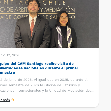
nio 12, 2026
quipo del CAM Santiago recibe visita de
niversidades nacionales durante el primer
emestre
 de junio de 2026. Al igual que en 2025, durante el
imer semestre de 2026 la Oficina de Estudios y
laciones Internacionales y la Unidad de Mediación del
ntro de Arbitraje y Mediación (CAM) de la Cámara de
er más
mercio de Santiago (CCS) han recibido la visita de
tudiantes de […]