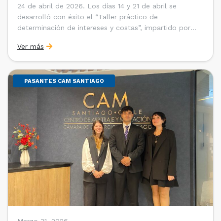
24 de abril de 2026. Los días 14 y 21 de abril se
desarrolló con éxito el “Taller práctico de
determinación de intereses y costas”, impartido por
Sebastián Cerda (Economista de la Pontificia
Ver más
Universidad Católica de Chile y Magíster en Economía
de la Universidad de Chicago) y María Luisa Petitpas
[…]
PASANTES CAM SANTIAGO