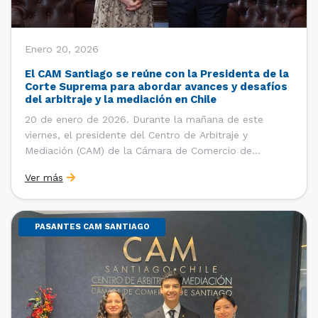
Enero 20, 2026
El CAM Santiago se reúne con la Presidenta de la
Corte Suprema para abordar avances y desafíos
del arbitraje y la mediación en Chile
20 de enero de 2026. Durante la mañana de este
viernes, el presidente del Centro de Arbitraje y
Mediación (CAM) de la Cámara de Comercio de
Santiago (CCS), Ricardo Riesco; la directora ejecutiva
Ver más
del CAM Santiago, Ximena Vial; y el gerente general de
la CCS, Carlos Soublette, sostuvieron un encuentro […]
PASANTES CAM SANTIAGO