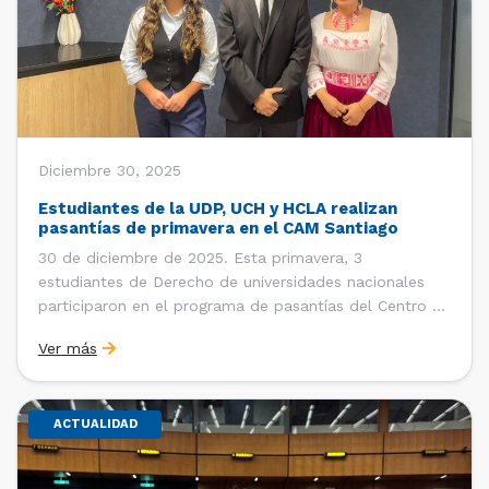
Diciembre 30, 2025
Estudiantes de la UDP, UCH y HCLA realizan
pasantías de primavera en el CAM Santiago
30 de diciembre de 2025. Esta primavera, 3
estudiantes de Derecho de universidades nacionales
participaron en el programa de pasantías del Centro de
Arbitraje y Mediación (CAM) de la Cámara de Comercio
Ver más
de Santiago (CCS). Entre el 3 de noviembre y el 30 de
diciembre realizaron su pasantía Ingrid Ivania […]
ACTUALIDAD