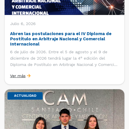
Julio 6, 2026
Abren las postulaciones para el IV Diploma de
Postítulo en Arbitraje Nacional y Comercial
Internacional
6 de julio de 2026. Entre el 5 de agosto y el 9 de
diciembre de 2026 tendrá lugar la 4° edición del
Diploma de Postítulo en Arbitraje Nacional y Comercial
Internacional, organizado por el Departamento de
Ver más
Derecho Internacional de la Facultad de Derecho de la
Universidad de Chile y […]
ACTUALIDAD