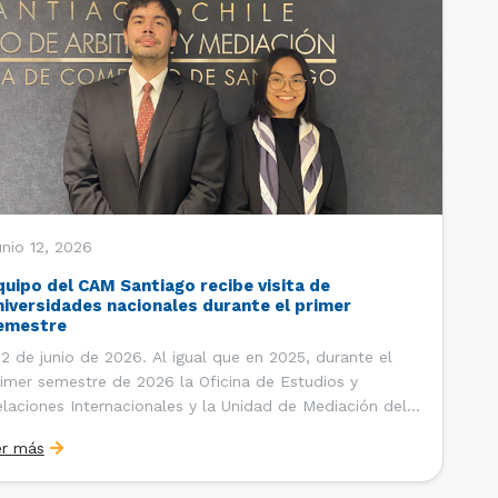
nio 12, 2026
quipo del CAM Santiago recibe visita de
niversidades nacionales durante el primer
emestre
 de junio de 2026. Al igual que en 2025, durante el
imer semestre de 2026 la Oficina de Estudios y
laciones Internacionales y la Unidad de Mediación del
ntro de Arbitraje y Mediación (CAM) de la Cámara de
er más
mercio de Santiago (CCS) han recibido la visita de
tudiantes de […]