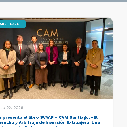
ARBITRAJE
lio 22, 2026
e presenta el libro SVYAP – CAM Santiago: «El
erecho y Arbitraje de Inversión Extranjera: Una