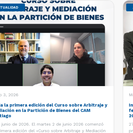
TUALIDAD
o 3, 2026
M
ia la primera edición del Curso sobre Arbitraje y
I
iación en la Partición de Bienes del CAM
f
tiago
2
 junio de 2026. El martes 2 de junio 2026 comenzó
27
rimera edición del «Curso sobre Arbitraje y Mediación
pr