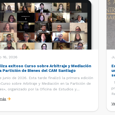
o 16, 2026
Ju
aliza exitoso Curso sobre Arbitraje y Mediación
E
la Partición de Bienes del CAM Santiago
u
s
e junio de 2026. Esta tarde finalizó la primera edición
12
«Curso sobre Arbitraje y Mediación en la Partición de
pr
es», organizado por la Oficina de Estudios y
Re
ciones Internacionales del Centro de Arbitraje y
 más
Ce
ación (CAM) de la Cámara de Comercio de Santiago
V
Co
). El curso contó con […]
es