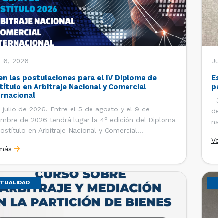
o 6, 2026
J
en las postulaciones para el IV Diploma de
E
título en Arbitraje Nacional y Comercial
p
ernacional
30
 julio de 2026. Entre el 5 de agosto y el 9 de
de
embre de 2026 tendrá lugar la 4° edición del Diploma
na
ostítulo en Arbitraje Nacional y Comercial
Ce
V
rnacional, organizado por el Departamento de
Co
 más
cho Internacional de la Facultad de Derecho de la
ersidad de Chile y […]
TUALIDAD