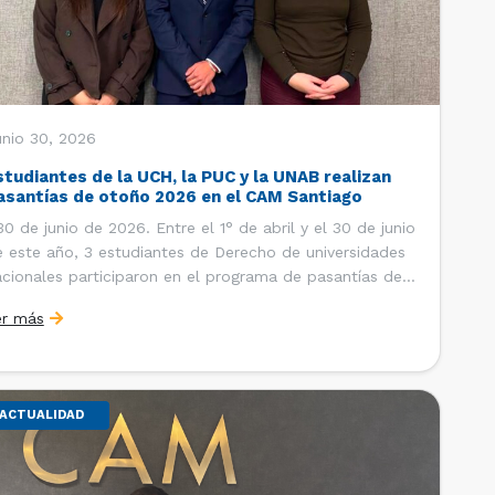
unio 30, 2026
studiantes de la UCH, la PUC y la UNAB realizan
asantías de otoño 2026 en el CAM Santiago
 de junio de 2026. Entre el 1° de abril y el 30 de junio
 este año, 3 estudiantes de Derecho de universidades
cionales participaron en el programa de pasantías del
ntro de Arbitraje y Mediación (CAM) de la Cámara de
er más
mercio de Santiago (CCS). Así, se realizaron […]
ACTUALIDAD