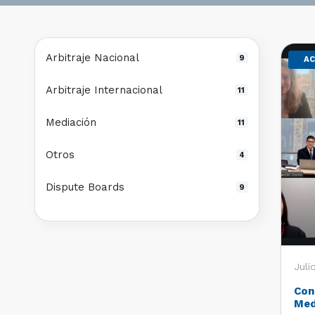
Arbitraje Nacional
9
AC
Arbitraje Internacional
11
Mediación
11
Otros
4
Dispute Boards
9
Juli
Con
Med