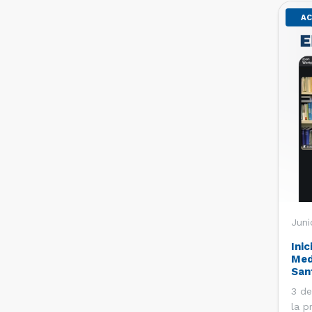
AC
Juni
Inic
Med
San
3 de
la p