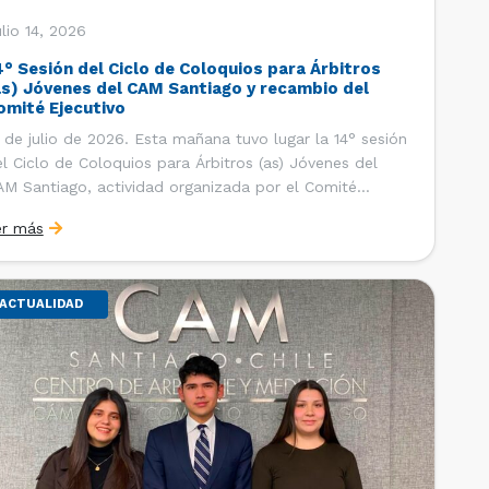
lio 14, 2026
4° Sesión del Ciclo de Coloquios para Árbitros
as) Jóvenes del CAM Santiago y recambio del
omité Ejecutivo
 de julio de 2026. Esta mañana tuvo lugar la 14° sesión
l Ciclo de Coloquios para Árbitros (as) Jóvenes del
M Santiago, actividad organizada por el Comité
ecutivo de los AJ CAM Santiago y la Oficina de
er más
tudios y Relaciones Internacionales del Centro, con la
nalidad de que los integrantes […]
ACTUALIDAD