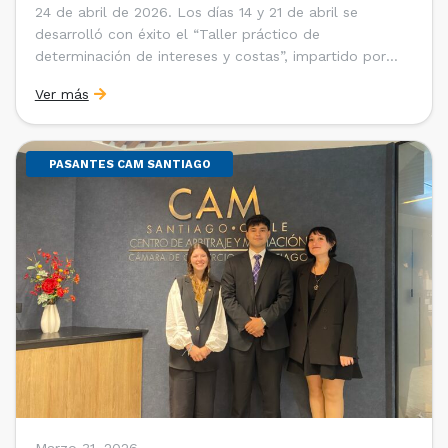
24 de abril de 2026. Los días 14 y 21 de abril se
desarrolló con éxito el “Taller práctico de
determinación de intereses y costas”, impartido por
Sebastián Cerda (Economista de la Pontificia
Ver más
Universidad Católica de Chile y Magíster en Economía
de la Universidad de Chicago) y María Luisa Petitpas
[…]
PASANTES CAM SANTIAGO