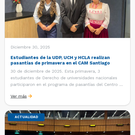
Diciembre 30, 2025
Estudiantes de la UDP, UCH y HCLA realizan
pasantías de primavera en el CAM Santiago
30 de diciembre de 2025. Esta primavera, 3
estudiantes de Derecho de universidades nacionales
participaron en el programa de pasantías del Centro de
Arbitraje y Mediación (CAM) de la Cámara de Comercio
Ver más
de Santiago (CCS). Entre el 3 de noviembre y el 30 de
diciembre realizaron su pasantía Ingrid Ivania […]
ACTUALIDAD