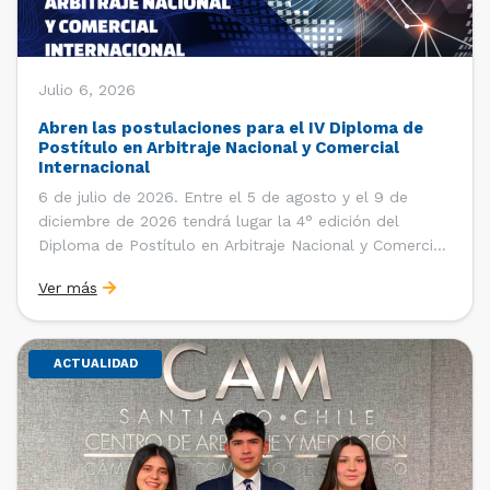
Julio 6, 2026
Abren las postulaciones para el IV Diploma de
Postítulo en Arbitraje Nacional y Comercial
Internacional
6 de julio de 2026. Entre el 5 de agosto y el 9 de
diciembre de 2026 tendrá lugar la 4° edición del
Diploma de Postítulo en Arbitraje Nacional y Comercial
Internacional, organizado por el Departamento de
Ver más
Derecho Internacional de la Facultad de Derecho de la
Universidad de Chile y […]
ACTUALIDAD