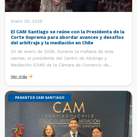
Enero 20, 2026
El CAM Santiago se reúne con la Presidenta de la
Corte Suprema para abordar avances y desafíos
del arbitraje y la mediación en Chile
20 de enero de 2026. Durante la mañana de este
viernes, el presidente del Centro de Arbitraje y
Mediación (CAM) de la Cámara de Comercio de
Santiago (CCS), Ricardo Riesco; la directora ejecutiva
Ver más
del CAM Santiago, Ximena Vial; y el gerente general de
la CCS, Carlos Soublette, sostuvieron un encuentro […]
PASANTES CAM SANTIAGO