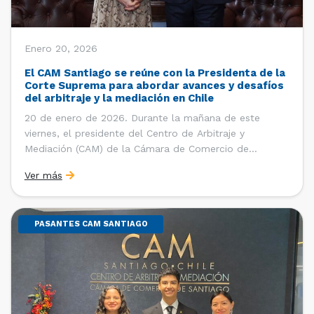
Enero 20, 2026
El CAM Santiago se reúne con la Presidenta de la
Corte Suprema para abordar avances y desafíos
del arbitraje y la mediación en Chile
20 de enero de 2026. Durante la mañana de este
viernes, el presidente del Centro de Arbitraje y
Mediación (CAM) de la Cámara de Comercio de
Santiago (CCS), Ricardo Riesco; la directora ejecutiva
Ver más
del CAM Santiago, Ximena Vial; y el gerente general de
la CCS, Carlos Soublette, sostuvieron un encuentro […]
PASANTES CAM SANTIAGO