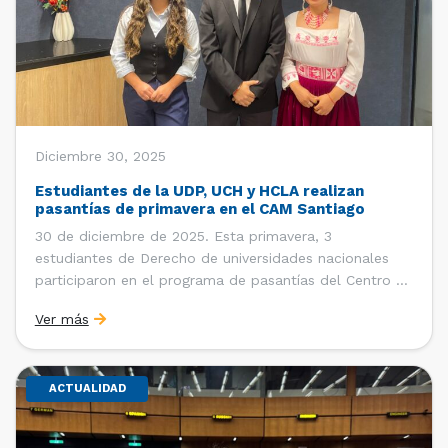
Diciembre 30, 2025
Estudiantes de la UDP, UCH y HCLA realizan
pasantías de primavera en el CAM Santiago
30 de diciembre de 2025. Esta primavera, 3
estudiantes de Derecho de universidades nacionales
participaron en el programa de pasantías del Centro de
Arbitraje y Mediación (CAM) de la Cámara de Comercio
Ver más
de Santiago (CCS). Entre el 3 de noviembre y el 30 de
diciembre realizaron su pasantía Ingrid Ivania […]
ACTUALIDAD