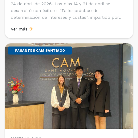
24 de abril de 2026. Los días 14 y 21 de abril se
desarrolló con éxito el “Taller práctico de
determinación de intereses y costas”, impartido por
Sebastián Cerda (Economista de la Pontificia
Ver más
Universidad Católica de Chile y Magíster en Economía
de la Universidad de Chicago) y María Luisa Petitpas
[…]
PASANTES CAM SANTIAGO