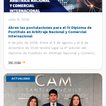
Julio 6, 2026
Abren las postulaciones para el IV Diploma de
Postítulo en Arbitraje Nacional y Comercial
Internacional
6 de julio de 2026. Entre el 5 de agosto y el 9 de
diciembre de 2026 tendrá lugar la 4° edición del
Diploma de Postítulo en Arbitraje Nacional y Comercial
Internacional, organizado por el Departamento de
Ver más
Derecho Internacional de la Facultad de Derecho de la
Universidad de Chile y […]
ACTUALIDAD