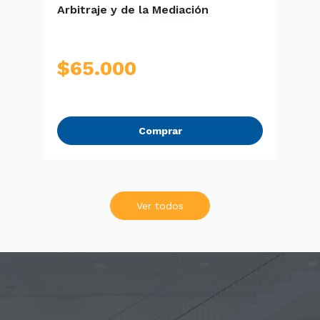
Arbitraje y de la Mediación
d
(
$
65.000
Comprar
Ver todos