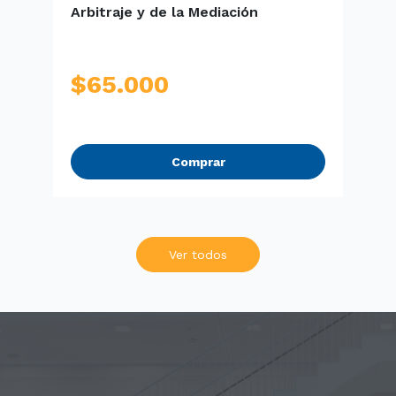
Arbitraje y de la Mediación
d
(
$
65.000
Comprar
Ver todos