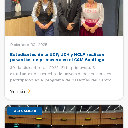
Diciembre 30, 2025
Estudiantes de la UDP, UCH y HCLA realizan
pasantías de primavera en el CAM Santiago
30 de diciembre de 2025. Esta primavera, 3
estudiantes de Derecho de universidades nacionales
participaron en el programa de pasantías del Centro de
Arbitraje y Mediación (CAM) de la Cámara de Comercio
Ver más
de Santiago (CCS). Entre el 3 de noviembre y el 30 de
diciembre realizaron su pasantía Ingrid Ivania […]
ACTUALIDAD