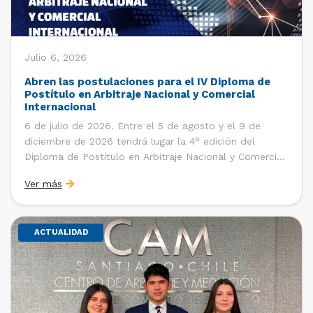
Julio 6, 2026
Abren las postulaciones para el IV Diploma de
Postítulo en Arbitraje Nacional y Comercial
Internacional
6 de julio de 2026. Entre el 5 de agosto y el 9 de
diciembre de 2026 tendrá lugar la 4° edición del
Diploma de Postítulo en Arbitraje Nacional y Comercial
Internacional, organizado por el Departamento de
Ver más
Derecho Internacional de la Facultad de Derecho de la
Universidad de Chile y […]
ACTUALIDAD