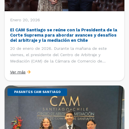
Enero 20, 2026
El CAM Santiago se reúne con la Presidenta de la
Corte Suprema para abordar avances y desafíos
del arbitraje y la mediación en Chile
20 de enero de 2026. Durante la mañana de este
viernes, el presidente del Centro de Arbitraje y
Mediación (CAM) de la Cámara de Comercio de
Santiago (CCS), Ricardo Riesco; la directora ejecutiva
Ver más
del CAM Santiago, Ximena Vial; y el gerente general de
la CCS, Carlos Soublette, sostuvieron un encuentro […]
PASANTES CAM SANTIAGO