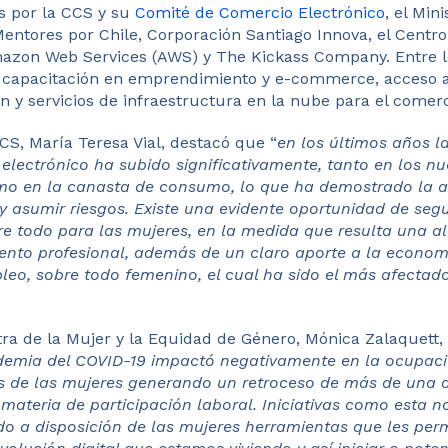
s por la CCS y su
Comité de Comercio Electrónico
, el Min
entores por Chile, Corporación Santiago Innova, el Centr
mazon Web Services (AWS) y The Kickass Company. Entre lo
y capacitación en emprendimiento y e-commerce, acceso
n y servicios de infraestructura en la nube para el comerci
CS, María Teresa Vial, destacó que “
en los últimos años la
electrónico ha subido significativamente, tanto en los n
o en la canasta de consumo, lo que ha demostrado la a
 asumir riesgos. Existe una evidente oportunidad de segu
re todo para las mujeres, en la medida que resulta una al
ento profesional, además de un claro aporte a la economí
leo, sobre todo femenino, el cual ha sido el más afectad
stra de la Mujer y la Equidad de Género, Mónica Zalaquett
demia del COVID-19 impactó negativamente en la ocupaci
s de las mujeres generando un retroceso de más de una 
materia de participación laboral. Iniciativas como esta n
o a disposición de las mujeres herramientas que les perm