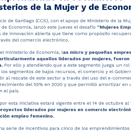
sterios de la Mujer y de Econ
o de Santiago (CCS), con el apoyo de Ministerio de la Mu
o de Economía, lanzó este jueves el desafío
“Mujeres Emp
va de innovación abierta que tiene como propósito recuper
avés del comercio electrónico.
el ministerio de Economía, l
as micro y pequeñas empres
rticularmente aquellos liderados por mujeres, fueron
a.
Por ello y atendiendo que a este segmento juega un rol
los segmentos de bajos recursos, el comercio y el Gobiern
ir al rescate de este sector a través del uso del e-comm
crecimiento del 55% en 2020 y que permitió amortizar en 
 el país.
por esta iniciativa estará vigente entre el 14 de octubre al
proyectos liderados por mujeres en comercio electrón
ación empleo femenino.
a serie de incentivos para cinco de los emprendimiento