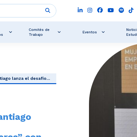
Comités de
Notici
Eventos
os
Trabajo
Estud
ago lanza el desafío...
antiago
rce” con