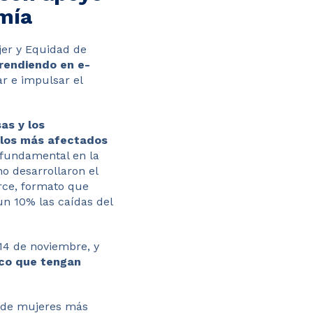
omía
jer y Equidad de
rendiendo en e-
ar e impulsar el
as y los
 los más afectados
 fundamental en la
o desarrollaron el
erce, formato que
un 10% las caídas del
 14 de noviembre, y
ico que tengan
s de mujeres más