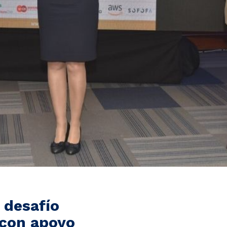
 desafío
con apoyo