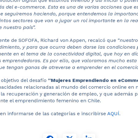
olución digital que estamos viviendo y así iniciar o pote
vés del e-commerce. Esta es una de varias acciones que
ue seguiremos haciendo, porque entendemos la importanc
intos sectores que van a jugar un rol importante en la re
 nuestro país”.
dente de SOFOFA, Richard von Appen, recalcó que “
nuestro
imiento, y para que ocurra deben darse las condiciones
ente en el tema de la conectividad digital, que hoy en dí
 emprendedoras. Es por ello, que valoramos mucho esta 
ue tengan ganas de atreverse a emprender en el comercio
objetivo del desafío
“Mujeres Emprendiendo en eComm
apacidades relacionadas al mundo del comercio online en n
 la recuperación y generación de empleo, y que además p
nte el emprendimiento femenino en Chile.
en informarse de las categorías e inscribirse
AQUÍ
.