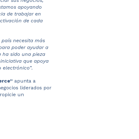
nciar sus negocios,
 estamos apoyando
ia de trabajar en
activación de cada
 país necesita más
 para poder ayudar a
a ha sido una pieza
iniciativa que apoya
 electrónico
”.
erce”
apunta a
egocios liderados por
ropicie un