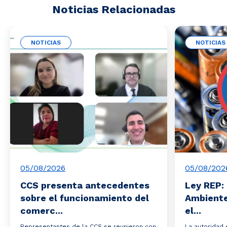
Noticias Relacionadas
NOTICIAS
NOTICIAS
05/08/2026
05/08/202
CCS presenta antecedentes
Ley REP: 
sobre el funcionamiento del
Ambiente
comerc...
el...
Representantes de la CCS se reunieron con
La autoridad 