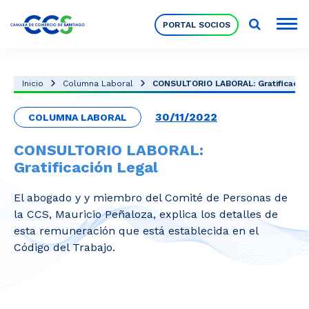
PORTAL SOCIOS
Socios
Inicio
Columna Laboral
CONSULTORIO LABORAL: Gratificación
30/11/2022
COLUMNA LABORAL
Nuestra Institución
CONSULTORIO LABORAL:
Gratificación Legal
Pilares Estratégicos
El abogado y y miembro del Comité de Personas de
la CCS, Mauricio Peñaloza, explica los detalles de
Comités de Trabajo
esta remuneración que está establecida en el
Código del Trabajo.
Eventos