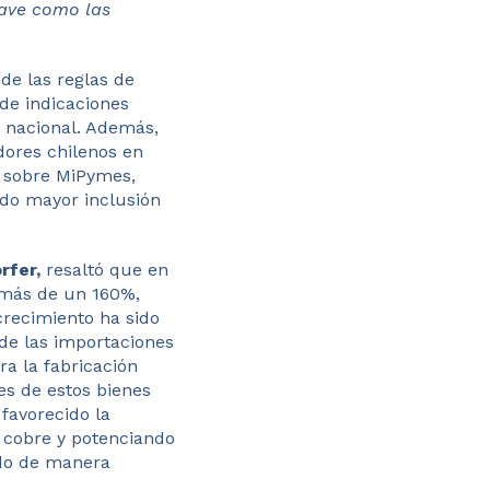
lave como las
de las reglas de
 de indicaciones
e nacional. Además,
dores chilenos en
os sobre MiPymes,
ndo mayor inclusión
rfer,
resaltó que en
o más de un 160%,
crecimiento ha sido
 de las importaciones
ra la fabricación
es de estos bienes
favorecido la
l cobre y potenciando
ido de manera