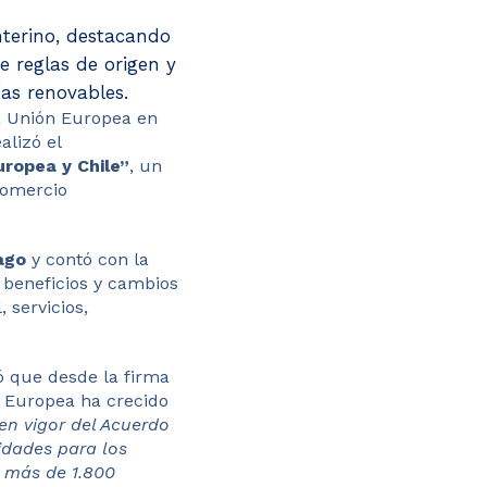
nterino, destacando
e reglas de origen y
ías renovables.
a Unión Europea en
alizó el
uropea y Chile”
, un
comercio
ago
y contó con la
s beneficios y cambios
 servicios,
ó que desde la firma
n Europea ha crecido
en vigor del Acuerdo
nidades para los
e más de 1.800