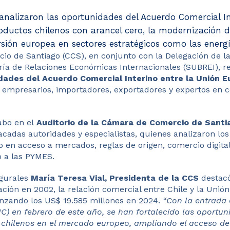
 analizaron las oportunidades del Acuerdo Comercial I
oductos chilenos con arancel cero, la modernización d
ersión europea en sectores estratégicos como las energ
o de Santiago (CCS), en conjunto con la Delegación de l
ría de Relaciones Económicas Internacionales (SUBREI), re
ades del Acuerdo Comercial Interino entre la Unión E
 empresarios, importadores, exportadores y expertos en 
cabo en el
Auditorio de la Cámara de Comercio de Santi
acadas autoridades y especialistas, quienes analizaron lo
 en acceso a mercados, reglas de origen, comercio digital,
o a las PYMES.
ugurales
María Teresa Vial, Presidenta de la CCS
destac
ción en 2002, la relación comercial entre Chile y la Unió
nzando los US$ 19.585 millones en 2024.
“Con la entrada 
IC) en febrero de este año, se han fortalecido las oportu
s chilenos en el mercado europeo, ampliando el acceso d