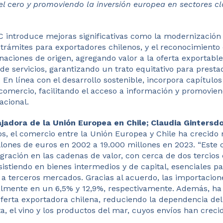
l cero y promoviendo la inversión europea en sectores c
IC introduce mejoras significativas como la modernización 
s trámites para exportadores chilenos, y el reconocimiento
naciones de origen, agregando valor a la oferta exportabl
de servicios, garantizando un trato equitativo para presta
. En línea con el desarrollo sostenible, incorpora capítul
comercio, facilitando el acceso a información y promovie
acional.
jadora de la Unión Europea en Chile; Claudia Gintersdo
os, el comercio entre la Unión Europea y Chile ha crecid
lones de euros en 2002 a 19.000 millones en 2023. “Este 
gración en las cadenas de valor, con cerca de dos tercios
istiendo en bienes intermedios y de capital, esenciales pa
n a terceros mercados. Gracias al acuerdo, las importacion
mente en un 6,5% y 12,9%, respectivamente. Además, ha 
 oferta exportadora chilena, reduciendo la dependencia de
a, el vino y los productos del mar, cuyos envíos han crec