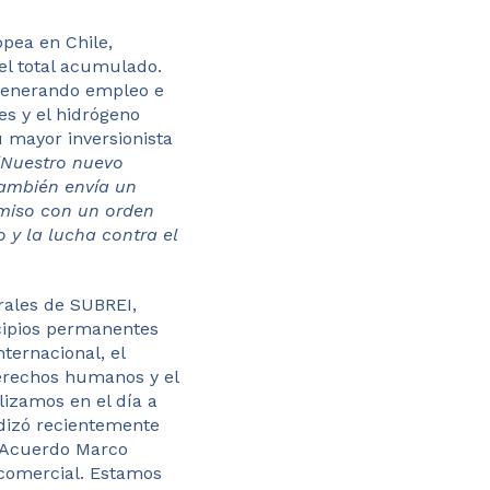
opea en Chile,
del total acumulado.
 generando empleo e
es y el hidrógeno
u mayor inversionista
“Nuestro nuevo
también envía un
miso con un orden
 y la lucha contra el
rales de SUBREI,
ncipios permanentes
ternacional, el
derechos humanos y el
lizamos en el día a
ndizó recientemente
l Acuerdo Marco
 comercial. Estamos