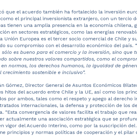
ó que el acuerdo también ha fortalecido la inversión eur
como el principal inversionista extranjero, con un tercio 
as tienen una amplia presencia en la economía chilena,
ión en sectores estratégicos, como las energías renovabl
a Unión Europea es el tercer socio comercial de Chile y s
ndo su compromiso con el desarrollo económico del país.
 sólo es bueno para el comercio y la inversión, sino que 
ndo sobre nuestros valores compartidos, como el compro
 en normas, los derechos humanos, la igualdad de género
l crecimiento sostenible e inclusivo”.
ián Gómez, Director General de Asuntos Económicos Bilate
es hitos del acuerdo entre Chile y la UE, así como los pri
s por ambos, tales como el respeto y apego al derecho in
tratados internacionales, la defensa y protección de los 
. “Esta convergencia de valores facilita el trabajo que rea
ner actualmente una asociación estratégica que se profu
en vigor del Acuerdo Interino, como por la suscripción de
e principios y normas políticas de cooperación y el pilar