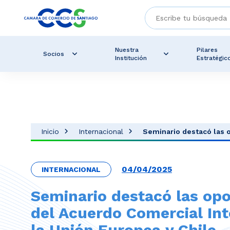
Nuestra
Pilares
Socios
Institución
Estratégic
Inicio
Internacional
Seminario destacó las o
04/04/2025
INTERNACIONAL
Seminario destacó las op
del Acuerdo Comercial Int
la Unión Europea y Chile