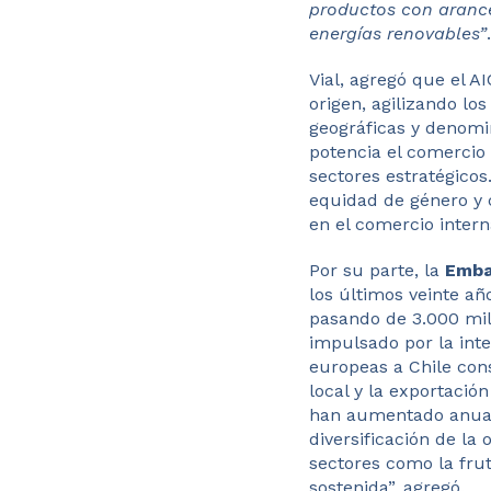
productos con arance
energías renovables”
.
Vial, agregó que el A
origen, agilizando lo
geográficas y denomi
potencia el comercio 
sectores estratégicos
equidad de género y 
en el comercio intern
Por su parte, la
Emba
los últimos veinte añ
pasando de 3.000 mil
impulsado por la inte
europeas a Chile cons
local y la exportació
han aumentado anual
diversificación de la
sectores como la frut
sostenida”, agregó.