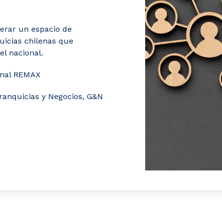
nerar un espacio de
quicias chilenas que
l nacional.
ional REMAX
Franquicias y Negocios, G&N