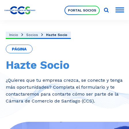
PORTAL SOCIOS
Socios
Inicio
Socios
Hazte Socio
PÁGINA
Nuestra Institución
Hazte Socio
Pilares Estratégicos
¿Quieres que tu empresa crezca, se conecte y tenga
más oportunidades? Completa el formulario y te
Comités de Trabajo
contactaremos para contarte cómo ser parte de la
Cámara de Comercio de Santiago (CCS).
Eventos