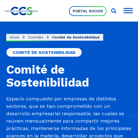
PORTAL SOCIOS
Socios
Inicio
Comités
Comité de Sostenibilidad
COMITÉ DE SOSTENIBILIDAD
Nuestra Institución
Comité de
Pilares Estratégicos
Sostenibilidad
Comités de Trabajo
Espacio compuesto por empresas de distintos
sectores, que se han comprometido con un
desarrollo empresarial responsable, las cuales se
Eventos
reúnen mensualmente para compartir mejores
prácticas, mantenerse informadas de los principales
avances en la materia, desarrollar proyectos que